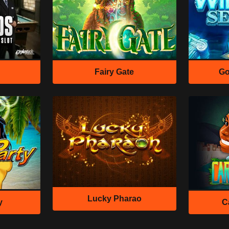
Fairy Gate
Go
Lucky Pharao
y
C