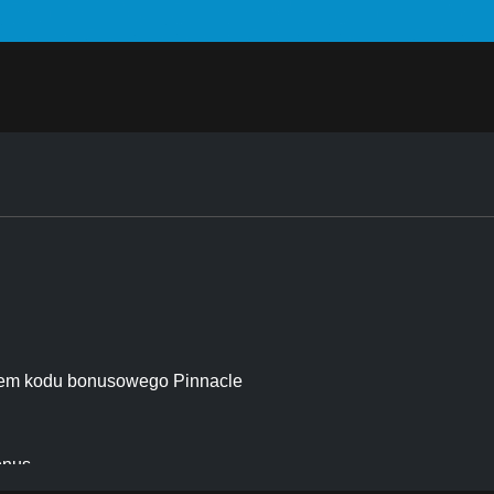
niem kodu bonusowego Pinnacle
onus