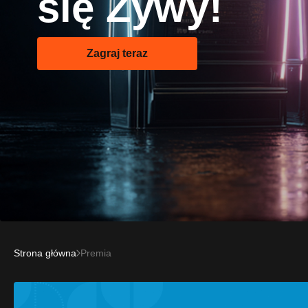
się Żywy!
Zagraj teraz
Strona główna
Premia