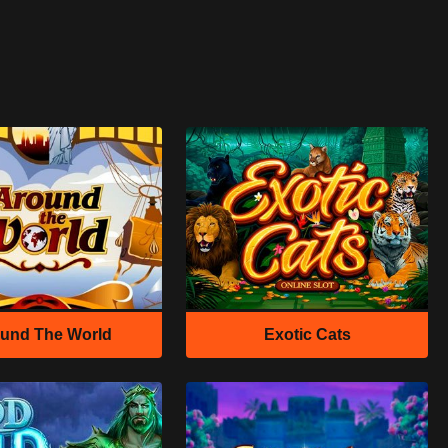
und The World
Exotic Cats