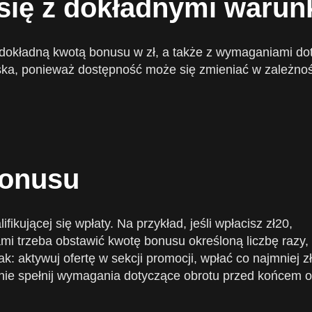
się z dokładnymi waru
 dokładną kwotą bonusu w zł, a także z wymaganiami doty
olska, ponieważ dostępność może się zmieniać w zależnoś
bonusu
kującej się wpłaty. Na przykład, jeśli wpłacisz zł20,
 trzeba obstawić kwotę bonusu określoną liczbę razy,
: aktywuj ofertę w sekcji promocji, wpłać co najmniej z
ępnie spełnij wymagania dotyczące obrotu przed końcem 