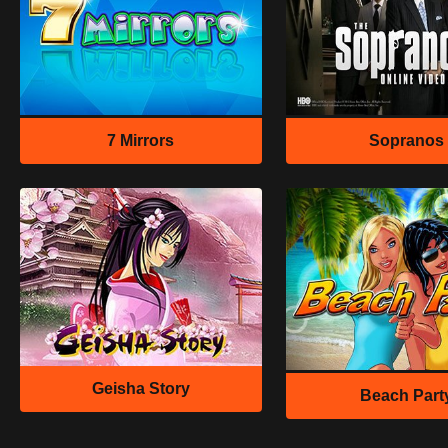
7 Mirrors
Sopranos
Geisha Story
Beach Part