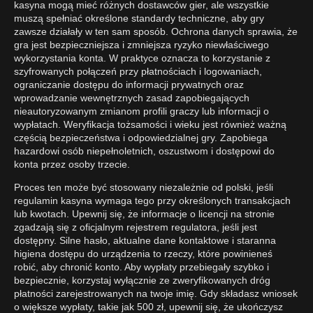
kasyna mogą mieć różnych dostawców gier, ale wszystkie
muszą spełniać określone standardy techniczne, aby gry
zawsze działały w ten sam sposób. Ochrona danych sprawia, że
gra jest bezpieczniejsza i zmniejsza ryzyko niewłaściwego
wykorzystania konta. W praktyce oznacza to korzystanie z
szyfrowanych połączeń przy płatnościach i logowaniach,
ograniczanie dostępu do informacji prywatnych oraz
wprowadzanie wewnętrznych zasad zapobiegających
nieautoryzowanym zmianom profili graczy lub informacji o
wypłatach. Weryfikacja tożsamości i wieku jest również ważną
częścią bezpieczeństwa i odpowiedzialnej gry. Zapobiega
hazardowi osób niepełnoletnich, oszustwom i dostępowi do
konta przez osoby trzecie.
Proces ten może być stosowany niezależnie od polski, jeśli
regulamin kasyna wymaga tego przy określonych transakcjach
lub kwotach. Upewnij się, że informacje o licencji na stronie
zgadzają się z oficjalnym rejestrem regulatora, jeśli jest
dostępny. Silne hasło, aktualne dane kontaktowe i staranna
higiena dostępu do urządzenia to rzeczy, które powinieneś
robić, aby chronić konto. Aby wypłaty przebiegały szybko i
bezpiecznie, korzystaj wyłącznie ze zweryfikowanych dróg
płatności zarejestrowanych na twoje imię. Gdy składasz wniosek
o większe wypłaty, takie jak 500 zł, upewnij się, że ukończysz