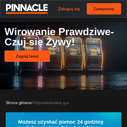
Zaloguj się
Zarejestruj
Wirowanie Prawdziwe-
Czuj się Żywy!
Zagraj teraz
Strona główna
Odpowiedzialna gra
Możesz uzyskać pomoc 24 godziny