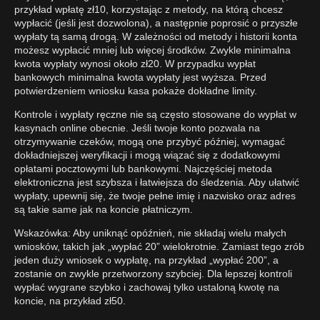
przykład wpłatę zł10, korzystając z metody, na którą chcesz
wypłacić (jeśli jest dozwolona), a następnie poprosić o przyszłe
wypłaty tą samą drogą. W zależności od metody i historii konta
możesz wypłacić mniej lub więcej środków. Zwykle minimalna
kwota wypłaty wynosi około zł20. W przypadku wypłat
bankowych minimalna kwota wypłaty jest wyższa. Przed
potwierdzeniem wniosku kasa pokaże dokładne limity.
Kontrole i wypłaty ręczne nie są często stosowane do wypłat w
kasynach online obecnie. Jeśli twoje konto pozwala na
otrzymywanie czeków, mogą one przybyć później, wymagać
dokładniejszej weryfikacji i mogą wiązać się z dodatkowymi
opłatami pocztowymi lub bankowymi. Najczęściej metoda
elektroniczna jest szybsza i łatwiejsza do śledzenia. Aby ułatwić
wypłaty, upewnij się, że twoje pełne imię i nazwisko oraz adres
są takie same jak na koncie płatniczym.
Wskazówka: Aby uniknąć opóźnień, nie składaj wielu małych
wniosków, takich jak „wypłać 20” wielokrotnie. Zamiast tego zrób
jeden duży wniosek o wypłatę, na przykład „wypłać 200”, a
zostanie on zwykle przetworzony szybciej. Dla lepszej kontroli
wypłać wygrane szybko i zachowaj tylko ustaloną kwotę na
koncie, na przykład zł50.