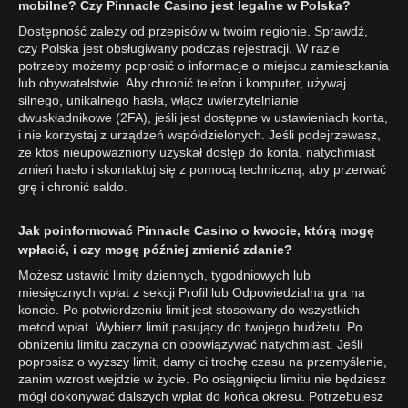
mobilne? Czy Pinnacle Casino jest legalne w Polska?
Dostępność zależy od przepisów w twoim regionie. Sprawdź,
czy Polska jest obsługiwany podczas rejestracji. W razie
potrzeby możemy poprosić o informacje o miejscu zamieszkania
lub obywatelstwie. Aby chronić telefon i komputer, używaj
silnego, unikalnego hasła, włącz uwierzytelnianie
dwuskładnikowe (2FA), jeśli jest dostępne w ustawieniach konta,
i nie korzystaj z urządzeń współdzielonych. Jeśli podejrzewasz,
że ktoś nieupoważniony uzyskał dostęp do konta, natychmiast
zmień hasło i skontaktuj się z pomocą techniczną, aby przerwać
grę i chronić saldo.
Jak poinformować Pinnacle Casino o kwocie, którą mogę
wpłacić, i czy mogę później zmienić zdanie?
Możesz ustawić limity dziennych, tygodniowych lub
miesięcznych wpłat z sekcji Profil lub Odpowiedzialna gra na
koncie. Po potwierdzeniu limit jest stosowany do wszystkich
metod wpłat. Wybierz limit pasujący do twojego budżetu. Po
obniżeniu limitu zaczyna on obowiązywać natychmiast. Jeśli
poprosisz o wyższy limit, damy ci trochę czasu na przemyślenie,
zanim wzrost wejdzie w życie. Po osiągnięciu limitu nie będziesz
mógł dokonywać dalszych wpłat do końca okresu. Potrzebujesz