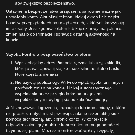
aby zwiększyć bezpieczeństwo.
Ustawienia bezpieczeństwa urządzenia są równie ważne jak
ustawienia konta. Aktualizuj telefon, blokuj ekran i nie zapisuj
haseł w przeglądarkach na urządzeniach, z których korzystają
inne osoby. Jeśli zgubisz telefon lub kupisz nowy, natychmiast
zmień hasło do Pinnacle i sprawdź ostatnią aktywność na
koncie.
Szybka kontrola bezpieczeństwa telefonu
Wpisz oficjalny adres Pinnacle ręcznie lub użyj zakładki,
której ufasz. Upewnij się, że masz silne, unikalne hasło,
które często zmieniasz.
Nie używaj publicznego Wi-Fi do wpłat, wypłat ani innych
poufnych zmian na koncie. Unikaj automatycznego
wypełniania przez przeglądarkę na urządzeniu
współdzielonym i wyloguj się po zakończeniu gry.
Jeśli zauważysz logowania, transakcje lub inne zmiany, o które
nie prosiłeś, natychmiast przerwij działanie i skontaktuj się z
pomocą techniczną, aby chronić konto. W kontekście
odpowiedzialnej gry mobilne kontrole konta mogą pomóc ci
trzymać się planu. Możesz monitorować wpłaty i wypłaty,