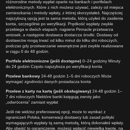
różnorodne metody wypłat oparte na bankach i portfelach
elektronicznych. Które z nich możesz używać, zależy od miejsca
zamieszkania i metody wpłaty, z której skorzystałeś. Najczęściej
najszybszą opcją jest ta sama metoda, którą użyłeś do zasilenia
konta, szczególnie po weryfikacji. Prędkość wypłaty zwykle
przebiega w dwóch etapach: najpierw Pinnacle przetwarza
wniosek, a następnie dostawca dostarcza środki. Dostawy od
dostawców mogą trwać od kilku minut do kilku dni roboczych,
podczas gdy przetwarzanie wewnętrzne jest zwykle realizowane
w ciągu 0 do 48 godzin.
Portfele elektroniczne (jeśli dostępne)
0–24 godziny Minuty
do 24 godzin Często najszybsza po weryfikacji konta
Przelew bankowy
24-48 godzin 1–5 dni roboczych Może
wymagać zgodności danych posiadacza konta
Przelew z karty na kartę (jeśli obsługiwany)
24-48 godzin 1–
7 dni roboczych Niektóre banki księgują zwroty jako
„odwrócenia” zamiast wypłat
Jeśli nie widzisz preferowanej opcji, może to wynikać z
ograniczeń Polska, konserwacji dostawcy lub zasad polityki
wymagających wypłaty tą samą metodą, którą dokonałeś wpłaty.
Aby obejść to ograniczenie, możesz wpłacić niewielką kwotę, na