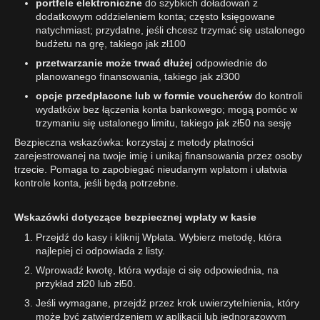
portfele elektroniczne
do szybkich doładowań z
dodatkowym oddzieleniem konta; często księgowane
natychmiast; przydatne, jeśli chcesz trzymać się ustalonego
budżetu na grę, takiego jak zł100
przetwarzanie może trwać dłużej
odpowiednie do
planowanego finansowania, takiego jak zł300
opcje przedpłacone lub w formie voucherów
do kontroli
wydatków bez łączenia konta bankowego; mogą pomóc w
trzymaniu się ustalonego limitu, takiego jak zł50 na sesję
Bezpieczna wskazówka: korzystaj z metody płatności
zarejestrowanej na twoje imię i unikaj finansowania przez osoby
trzecie. Pomaga to zapobiegać nieudanym wpłatom i ułatwia
kontrole konta, jeśli będą potrzebne.
Wskazówki dotyczące bezpiecznej wpłaty w kasie
Przejdź do kasy i kliknij Wpłata. Wybierz metodę, która
najlepiej ci odpowiada z listy.
Wprowadź kwotę, która wydaje ci się odpowiednia, na
przykład zł20 lub zł50.
Jeśli wymagane, przejdź przez krok uwierzytelnienia, który
może być zatwierdzeniem w aplikacji lub jednorazowym