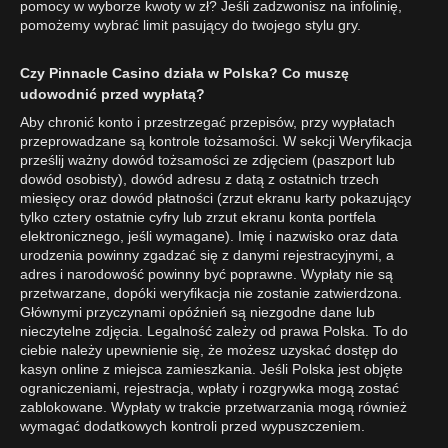
pomocy w wyborze kwoty w zł? Jeśli zadzwonisz na infolinię,
pomożemy wybrać limit pasujący do twojego stylu gry.
Czy Pinnacle Casino działa w Polska? Co muszę
udowodnić przed wypłatą?
Aby chronić konto i przestrzegać przepisów, przy wypłatach
przeprowadzane są kontrole tożsamości. W sekcji Weryfikacja
prześlij ważny dowód tożsamości ze zdjęciem (paszport lub
dowód osobisty), dowód adresu z datą z ostatnich trzech
miesięcy oraz dowód płatności (zrzut ekranu karty pokazujący
tylko cztery ostatnie cyfry lub zrzut ekranu konta portfela
elektronicznego, jeśli wymagane). Imię i nazwisko oraz data
urodzenia powinny zgadzać się z danymi rejestracyjnymi, a
adres i narodowość powinny być poprawne. Wypłaty nie są
przetwarzane, dopóki weryfikacja nie zostanie zatwierdzona.
Głównymi przyczynami opóźnień są niezgodne dane lub
nieczytelne zdjęcia. Legalność zależy od prawa Polska. To do
ciebie należy upewnienie się, że możesz uzyskać dostęp do
kasyn online z miejsca zamieszkania. Jeśli Polska jest objęte
ograniczeniami, rejestracja, wpłaty i rozgrywka mogą zostać
zablokowane. Wypłaty w trakcie przetwarzania mogą również
wymagać dodatkowych kontroli przed wypuszczeniem.