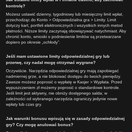
kontrolę?
Możesz ustawić dzienny, tygodniowy lub miesięczny limit wpłat,
przechodząc do Konto > Odpowiedzialna gra > Limity. Limit
dotyczy kart, portfeli elektronicznych i wszystkich innych metod
płatności. Niższe limity zaczynają obowiązywać natychmiast. Aby
chronić konto, wnioski o podniesienie limitów są przetwarzane
dopiero po okresie „ochłody”.
Jeśli mam ustawione limity odpowiedzialnej gry lub
przerwę, czy nadal mogę otrzymać wygrane?
Oczywiście. Narzędzia odpowiedzialnej gry mają zapobiegać
nadmiernej grze, a nie blokować dostępu do twoich pieniędzy.
Zawsze możesz poprosić o wypłatę w Kasjer > Wypłata. Przed
wypuszczeniem zł możemy poprosić o standardowe kontrole.
Jeśli limit jest aktywny, nie obniży dostępnego salda; w
zależności od wybranego narzędzia ograniczy jedynie nowe
wpłaty lub czas gry.
Jak warunki bonusu wpisują się w zasady odpowiedzialnej
gry? Czy mogę anulować bonus?