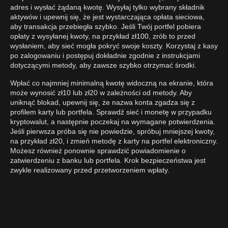
adres i wysłać żądaną kwotę. Wysyłaj tylko wybrany składnik
aktywów i upewnij się, że jest wystarczająca opłata sieciowa,
aby transakcja przebiegła szybko. Jeśli Twój portfel pobiera
opłaty z wysyłanej kwoty, na przykład zł100, zrób to przed
wysłaniem, aby sieć mogła pokryć swoje koszty. Korzystaj z kasy
po zalogowaniu i postępuj dokładnie zgodnie z instrukcjami
dotyczącymi metody, aby zawsze szybko otrzymać środki.
Wpłać co najmniej minimalną kwotę widoczną na ekranie, która
może wynosić zł10 lub zł20 w zależności od metody. Aby
uniknąć blokad, upewnij się, że nazwa konta zgadza się z
profilem karty lub portfela. Sprawdź sieć i monetę w przypadku
kryptowalut, a następnie poczekaj na wymagane potwierdzenia.
Jeśli pierwsza próba się nie powiedzie, spróbuj mniejszej kwoty,
na przykład zł20, i zmień metodę z karty na portfel elektroniczny.
Możesz również ponownie sprawdzić powiadomienie o
zatwierdzeniu z banku lub portfela. Krok bezpieczeństwa jest
zwykle realizowany przed przetworzeniem wpłaty.