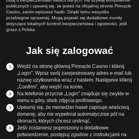
publicznych i upewnij się, że jesteś na oficjalnej stronie Pinnacle
Casino, zanim wpiszesz hasło. Dzięki temu wszystko
przebiegnie sprawniej. Mogą pojawić się dodatkowe monity
dotyczące lokalnych kontroli bezpieczeństwa i zgodności, jeśli
grasz z Polska.
Jak się zalogować
Wejdź na stronę główną Pinnacle Casino i kliknij
„Login”. Wpisz swój zarejestrowany adres e-mail lub
nazwę użytkownika wraz z hasłem. Następnie kliknij
„Confirm”, aby wejść na konto.
Na telefonie przycisk „Login” znajduje się zwykle w
menu u góry, obok zdjęcia profilowego.
Upewnij się, że menedżer haseł zapisuje właściwą
domenę, aby nie wypełniał automatycznie pól na
stronach, których chcesz uniknąć.
Jeśli zostaniesz poproszony o dodatkowe
potwierdzenie, postępuj zgodnie z instrukcjami na