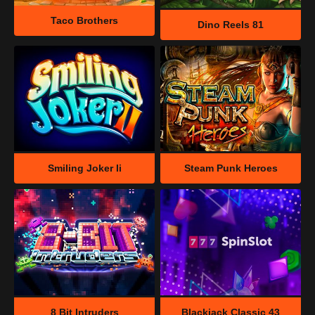
Taco Brothers
Dino Reels 81
Smiling Joker Ii
Steam Punk Heroes
8 Bit Intruders
Blackjack Classic 43