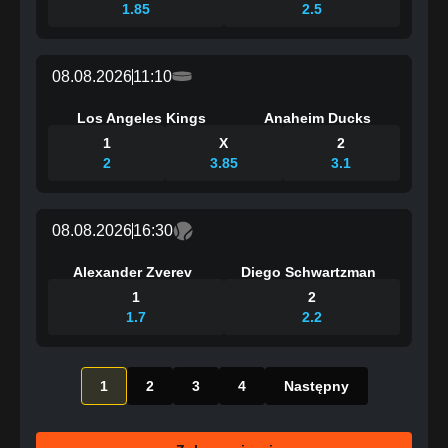
1.85
2.5
08.08.2026
11:10
Los Angeles Kings
Anaheim Ducks
1
X
2
2
3.85
3.1
08.08.2026
16:30
Alexander Zverev
Diego Schwartzman
1
2
1.7
2.2
1
2
3
4
Następny