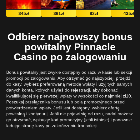
345zł
361zł
82zł
435zł
Odbierz najnowszy bonus
powitalny Pinnacle
Casino po zalogowaniu
Bonus powitalny jest zwykle dostępny od razu w kasie lub sekcji
promocji po zalogowaniu. Aby otrzymać go najszybciej, przejdź
do kasy, wybierz preferowaną metodę wpłaty i użyj tych samych
danych konta, których użyłeś do rejestracji, aby dokonać
kwalifikującej się pierwszej wpłaty w wysokości co najmniej zł10.
Poszukaj przełącznika bonusu lub pola promocyjnego przed
potwierdzeniem wpłaty. Jeśli jest dostępny, wybierz ofertę
powitalną i kontynuuj. Jeśli nie pojawi się od razu, nadal możesz
go otrzymać, wpisując kod promocyjny (jeśli istnieje) i ponownie
ładując stronę kasy po zakończeniu transakcji.