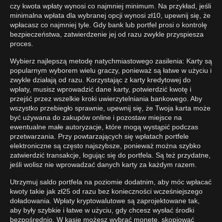
czy kwota wpłaty wynosi co najmniej minimum. Na przykład, jeśli
minimalna wpłata dla wybranej opcji wynosi zł10, upewnij się, że
wpłacasz co najmniej tyle. Gdy bank lub portfel prosi o kontrolę
bezpieczeństwa, zatwierdzenie jej od razu zwykle przyspiesza
proces.
Wybierz najlepszą metodę natychmiastowego zasilenia: Karty są
popularnym wyborem wielu graczy, ponieważ są łatwe w użyciu i
zwykle działają od razu. Korzystając z karty kredytowej do
wpłaty, musisz wprowadzić dane karty, potwierdzić kwotę i
przejść przez wszelkie kroki uwierzytelniania bankowego. Aby
wszystko przebiegło sprawnie, upewnij się, że Twoja karta może
być używana do zakupów online i pozostaw miejsce na
ewentualne małe autoryzacje, które mogą wystąpić podczas
przetwarzania. Przy powtarzających się wpłatach portfele
elektroniczne są często najszybsze, ponieważ można szybko
zatwierdzić transakcje, logując się do portfela. Są też przydatne,
jeśli wolisz nie wprowadzać danych karty za każdym razem.
Utrzymuj saldo portfela na poziomie dodatnim, aby móc wpłacać
kwoty takie jak zł25 od razu bez konieczności wcześniejszego
doładowania. Wpłaty kryptowalutowe są zaprojektowane tak,
aby były szybkie i łatwe w użyciu, gdy chcesz wysłać środki
bezpośrednio. W kasie możesz wybrać monetę, skopiować