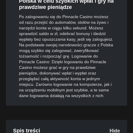
Polska w celu szybkich wpłat i gry na
prawdziwe pieniądze
Po zalogowaniu się do Pinnacle Casino możesz
od razu przejść do automatów, stołów na żywo i
narzędzi konta w ciągu kilku sekund. Możesz
sprawdzić saldo w zł, odebrać bonusy i śledzić
wypłaty bez opuszczania kasy, jeśli się zalogujesz.
Na podstawie swojej narodowości gracze z Polska
mogą szybko się zalogować, zweryfikować
tożsamość i rozpocząć grę. Logowanie do
Pinnacle Casino: Dzięki logowaniu do Pinnacle
Casino możesz grać w gry na prawdziwe
pieniądze, dokonywać wpłat i wypłat oraz
przeglądać całą aktywność konta w jednym
miejscu. Zarówno logowanie na komputerze, jak i
na urządzeniu mobilnym jest szybkie, a te same
dane logowania działają na wszystkich z nich.
Spis treści
Hide