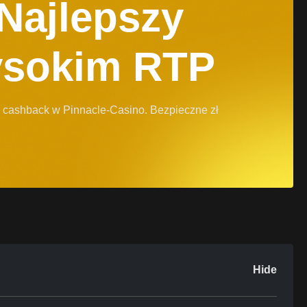
Najlepszy
ysokim RTP
% cashback w Pinnacle-Casino. Bezpieczne zł
Hide