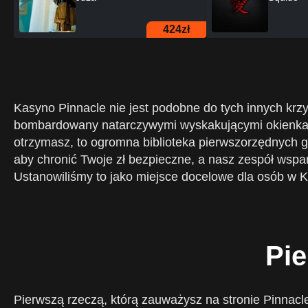
138zł
Kasyno Pinnacle nie jest podobne do tych innych krzy
bombardowany natarczywymi wyskakującymi okienkami a
otrzymasz, to ogromna biblioteka pierwszorzędnych 
aby chronić Twoje zł bezpieczne, a nasz zespół wspa
Ustanowiliśmy to jako miejsce docelowe dla osób w K
Pie
Pierwszą rzeczą, którą zauważysz na stronie Pinnacl