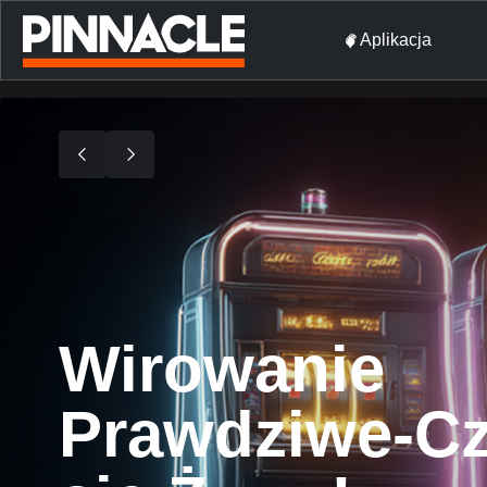
Aplikacja
Wirowanie
Prawdziwe-Cz