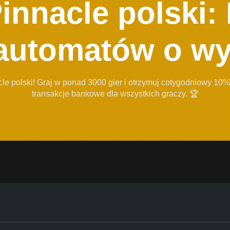
innacle polski: 
 automatów o w
cle polski! Graj w ponad 3000 gier i otrzymuj cotygodniowy 10
transakcje bankowe dla wszystkich graczy. 🏆