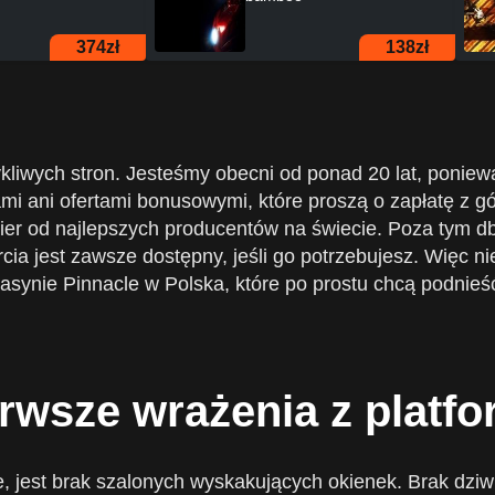
424zł
374zł
kliwych stron. Jesteśmy obecni od ponad 20 lat, poniew
ni ofertami bonusowymi, które proszą o zapłatę z góry,
gier od najlepszych producentów na świecie. Poza tym d
rcia jest zawsze dostępny, jeśli go potrzebujesz. Więc
asynie Pinnacle w Polska, które po prostu chcą podnieś
rwsze wrażenia z platf
e, jest brak szalonych wyskakujących okienek. Brak dzi