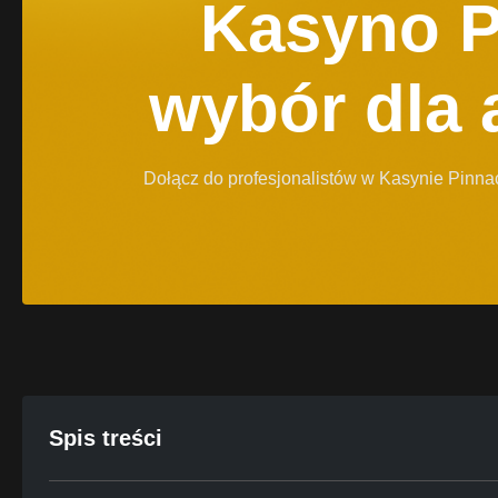
Kasyno P
wybór dla
Dołącz do profesjonalistów w Kasynie Pinna
Spis treści