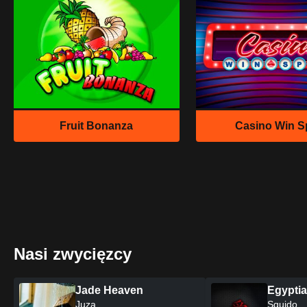
Fruit Bonanza
Casino Win S
Nasi zwycięzcy
Phoenix Reborn
Jade H
Class Prez
Juza