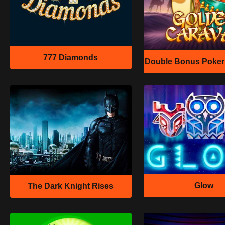
777 Diamonds
Double Double Bonus Poker
Glow
The Dark Knight Rises