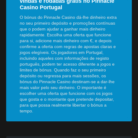
vindas e rodadas grátis no Pinnacle
Casino Portugal
O bónus do Pinnacle Casino dá-lhe dinheiro extra
no seu primeiro depósito e promoções contínuas
que o podem ajudar a ganhar mais dinheiro
rapidamente. Escolha uma oferta que funcione
para si, adicione mais dinheiro com €, e depois
confirme a oferta com regras de apostas claras e
jogos elegíveis. Os jogadores em Portugal,
incluindo aqueles com informações de registo
português, podem ter acesso diferente a jogos e
limites de bónus. Quando faz o seu primeiro
depósito ou regressa para mais sessões, os
bónus do Pinnacle Casino destinam-se a dar-lhe
mais valor pelo seu dinheiro. O importante é
escolher uma oferta que funcione com os jogos
que gosta e o montante que pretende depositar,
para que possa realmente libertar o bónus a
tempo.