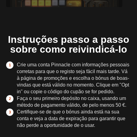
Instruções passo a passo
sobre como reivindicá-lo
Crie uma conta Pinnacle com informações pessoais
corretas para que o registo seja fácil mais tarde. Vá
à página de promoções e escolha o bónus de boas-
vindas que está válido no momento. Clique em "Opt
in" ou copie o código do cupão se for pedido.
Faça o seu primeiro depósito no caixa, usando um
método de pagamento válido, de pelo menos 50 €.
Certifique-se de que o bónus ainda está na sua
conta e veja a data de expiração para garantir que
não perde a oportunidade de o usar.