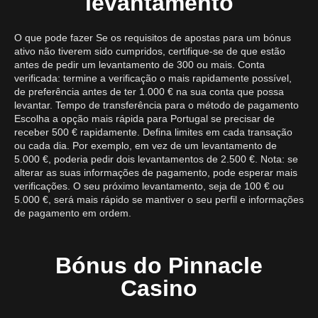
levantamento
O que pode fazer Se os requisitos de apostas para um bónus
ativo não tiverem sido cumpridos, certifique-se de que estão
antes de pedir um levantamento de 300 ou mais. Conta
verificada: termine a verificação o mais rapidamente possível,
de preferência antes de ter 1.000 € na sua conta que possa
levantar. Tempo de transferência para o método de pagamento
Escolha a opção mais rápida para Portugal se precisar de
receber 500 € rapidamente. Defina limites em cada transação
ou cada dia. Por exemplo, em vez de um levantamento de
5.000 €, poderia pedir dois levantamentos de 2.500 €. Nota: se
alterar as suas informações de pagamento, pode esperar mais
verificações. O seu próximo levantamento, seja de 100 € ou
5.000 €, será mais rápido se mantiver o seu perfil e informações
de pagamento em ordem.
Bónus do Pinnacle
Casino