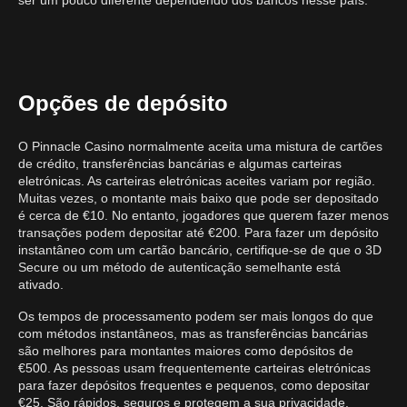
ser um pouco diferente dependendo dos bancos nesse país.
Opções de depósito
O Pinnacle Casino normalmente aceita uma mistura de cartões
de crédito, transferências bancárias e algumas carteiras
eletrónicas. As carteiras eletrónicas aceites variam por região.
Muitas vezes, o montante mais baixo que pode ser depositado
é cerca de €10. No entanto, jogadores que querem fazer menos
transações podem depositar até €200. Para fazer um depósito
instantâneo com um cartão bancário, certifique-se de que o 3D
Secure ou um método de autenticação semelhante está
ativado.
Os tempos de processamento podem ser mais longos do que
com métodos instantâneos, mas as transferências bancárias
são melhores para montantes maiores como depósitos de
€500. As pessoas usam frequentemente carteiras eletrónicas
para fazer depósitos frequentes e pequenos, como depositar
€25. São rápidos, seguros e protegem a sua privacidade.