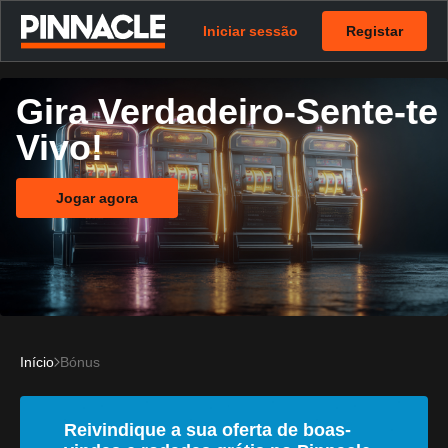
Iniciar sessão
Registar
Gira Verdadeiro-Sente-te
Vivo!
Jogar agora
Início
Bónus
Reivindique a sua oferta de boas-