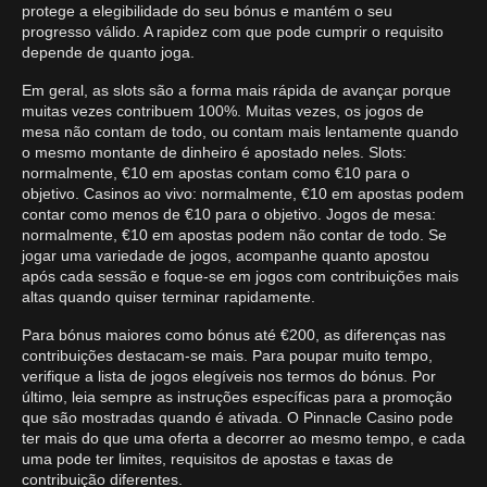
protege a elegibilidade do seu bónus e mantém o seu
progresso válido. A rapidez com que pode cumprir o requisito
depende de quanto joga.
Em geral, as slots são a forma mais rápida de avançar porque
muitas vezes contribuem 100%. Muitas vezes, os jogos de
mesa não contam de todo, ou contam mais lentamente quando
o mesmo montante de dinheiro é apostado neles. Slots:
normalmente, €10 em apostas contam como €10 para o
objetivo. Casinos ao vivo: normalmente, €10 em apostas podem
contar como menos de €10 para o objetivo. Jogos de mesa:
normalmente, €10 em apostas podem não contar de todo. Se
jogar uma variedade de jogos, acompanhe quanto apostou
após cada sessão e foque-se em jogos com contribuições mais
altas quando quiser terminar rapidamente.
Para bónus maiores como bónus até €200, as diferenças nas
contribuições destacam-se mais. Para poupar muito tempo,
verifique a lista de jogos elegíveis nos termos do bónus. Por
último, leia sempre as instruções específicas para a promoção
que são mostradas quando é ativada. O Pinnacle Casino pode
ter mais do que uma oferta a decorrer ao mesmo tempo, e cada
uma pode ter limites, requisitos de apostas e taxas de
contribuição diferentes.