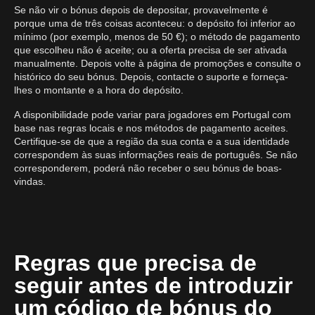
Se não vir o bónus depois de depositar, provavelmente é
porque uma de três coisas aconteceu: o depósito foi inferior ao
mínimo (por exemplo, menos de 50 €); o método de pagamento
que escolheu não é aceite; ou a oferta precisa de ser ativada
manualmente. Depois volte à página de promoções e consulte o
histórico do seu bónus. Depois, contacte o suporte e forneça-
lhes o montante e a hora do depósito.
A disponibilidade pode variar para jogadores em Portugal com
base nas regras locais e nos métodos de pagamento aceites.
Certifique-se de que a região da sua conta e a sua identidade
correspondem às suas informações reais de português. Se não
corresponderem, poderá não receber o seu bónus de boas-
vindas.
Regras que precisa de
seguir antes de introduzir
um código de bónus do