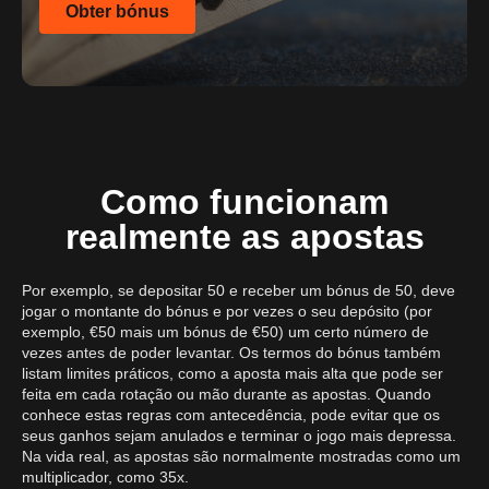
Obter bónus
Como funcionam
realmente as apostas
Por exemplo, se depositar 50 e receber um bónus de 50, deve
jogar o montante do bónus e por vezes o seu depósito (por
exemplo, €50 mais um bónus de €50) um certo número de
vezes antes de poder levantar. Os termos do bónus também
listam limites práticos, como a aposta mais alta que pode ser
feita em cada rotação ou mão durante as apostas. Quando
conhece estas regras com antecedência, pode evitar que os
seus ganhos sejam anulados e terminar o jogo mais depressa.
Na vida real, as apostas são normalmente mostradas como um
multiplicador, como 35x.