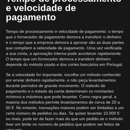
e velocidade de
pagamento
Tempo de processamento e velocidade de pagamento: o tempo
que o fornecedor de pagamento demora a transferir o dinheiro
e o tempo que a empresa demora a aprovar são as duas partes
que compõem a velocidade de pagamento. Uma vez verificada
a sua conta, a aprovação interna pode acontecer rapidamente.
O tempo que um fornecedor demora a transferir dinheiro
depende do método usado e dos cortes bancários em Portugal.
Se a velocidade for importante, escolha um método conhecido
por enviar dinheiro rapidamente, e não peça levantamentos
durante períodos de grande movimento. O método de
pagamento e o estado da conta determinam os montantes
mínimos e máximos que pode levantar. Como regra geral, a
maioria dos métodos permite levantamentos de cerca de 20 a
50 €. No entanto, transações maiores podem ser limitadas a um
certo número de pedidos ou dias. Se quiser levantar 10.000 €
ou mais, pode ter de fazer mais do que um pedido se o método
tiver um limite no número de pedidos que podem ser feitos de
uma vez.