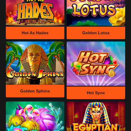
O processo para levantar dinheiro
Tempo de processamento e velocidade de pagamento
O que afeta o seu levantamento
Bónus do Pinnacle Casino
Hot As Hades
Golden Lotus
Golden Sphinx
Hot Sync