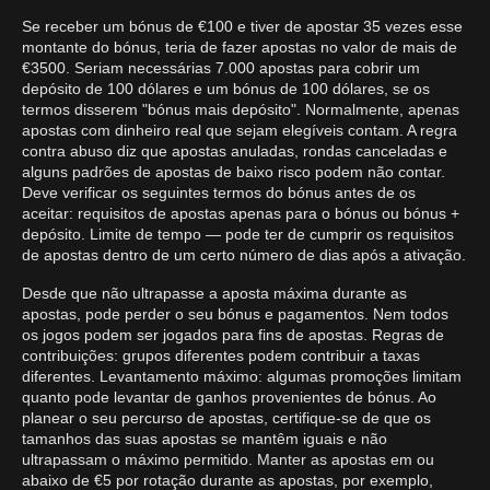
Se receber um bónus de €100 e tiver de apostar 35 vezes esse
montante do bónus, teria de fazer apostas no valor de mais de
€3500. Seriam necessárias 7.000 apostas para cobrir um
depósito de 100 dólares e um bónus de 100 dólares, se os
termos disserem "bónus mais depósito". Normalmente, apenas
apostas com dinheiro real que sejam elegíveis contam. A regra
contra abuso diz que apostas anuladas, rondas canceladas e
alguns padrões de apostas de baixo risco podem não contar.
Deve verificar os seguintes termos do bónus antes de os
aceitar: requisitos de apostas apenas para o bónus ou bónus +
depósito. Limite de tempo — pode ter de cumprir os requisitos
de apostas dentro de um certo número de dias após a ativação.
Desde que não ultrapasse a aposta máxima durante as
apostas, pode perder o seu bónus e pagamentos. Nem todos
os jogos podem ser jogados para fins de apostas. Regras de
contribuições: grupos diferentes podem contribuir a taxas
diferentes. Levantamento máximo: algumas promoções limitam
quanto pode levantar de ganhos provenientes de bónus. Ao
planear o seu percurso de apostas, certifique-se de que os
tamanhos das suas apostas se mantêm iguais e não
ultrapassam o máximo permitido. Manter as apostas em ou
abaixo de €5 por rotação durante as apostas, por exemplo,