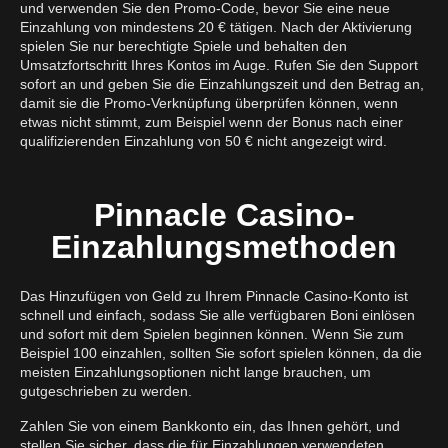
und verwenden Sie den Promo-Code, bevor Sie eine neue
Einzahlung von mindestens 20 € tätigen. Nach der Aktivierung
spielen Sie nur berechtigte Spiele und behalten den
Umsatzfortschritt Ihres Kontos im Auge. Rufen Sie den Support
sofort an und geben Sie die Einzahlungszeit und den Betrag an,
damit sie die Promo-Verknüpfung überprüfen können, wenn
etwas nicht stimmt, zum Beispiel wenn der Bonus nach einer
qualifizierenden Einzahlung von 50 € nicht angezeigt wird.
Pinnacle Casino-
Einzahlungsmethoden
Das Hinzufügen von Geld zu Ihrem Pinnacle Casino-Konto ist
schnell und einfach, sodass Sie alle verfügbaren Boni einlösen
und sofort mit dem Spielen beginnen können. Wenn Sie zum
Beispiel 100 einzahlen, sollten Sie sofort spielen können, da die
meisten Einzahlungsoptionen nicht lange brauchen, um
gutgeschrieben zu werden.
Zahlen Sie von einem Bankkonto ein, das Ihnen gehört, und
stellen Sie sicher, dass die für Einzahlungen verwendeten