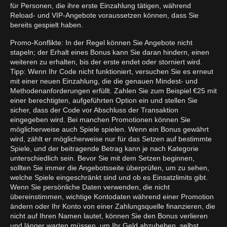
für Personen, die ihre erste Einzahlung tätigen, während
Reload- und VIP-Angebote voraussetzen können, dass Sie
bereits gespielt haben.
Promo-Konflikte: In der Regel können Sie Angebote nicht
stapeln; der Erhalt eines Bonus kann Sie daran hindern, einen
weiteren zu erhalten, bis der erste endet oder storniert wird.
Tipp: Wenn Ihr Code nicht funktioniert, versuchen Sie es erneut
mit einer neuen Einzahlung, die die genauen Mindest- und
Methodenanforderungen erfüllt. Zahlen Sie zum Beispiel €25 mit
einer berechtigten, aufgeführten Option ein und stellen Sie
sicher, dass der Code vor Abschluss der Transaktion
eingegeben wird. Bei manchen Promotionen können Sie
möglicherweise auch Spiele spielen. Wenn ein Bonus gewährt
wird, zählt er möglicherweise nur für das Setzen auf bestimmte
Spiele, und der beitragende Betrag kann je nach Kategorie
unterschiedlich sein. Bevor Sie mit dem Setzen beginnen,
sollten Sie immer die Angebotsseite überprüfen, um zu sehen,
welche Spiele eingeschränkt sind und ob es Einsatzlimits gibt.
Wenn Sie persönliche Daten verwenden, die nicht
übereinstimmen, wichtige Kontodaten während einer Promotion
ändern oder Ihr Konto von einer Zahlungsquelle finanzieren, die
nicht auf Ihren Namen lautet, können Sie den Bonus verlieren
und länger warten müssen, um Ihr Geld abzuheben, selbst