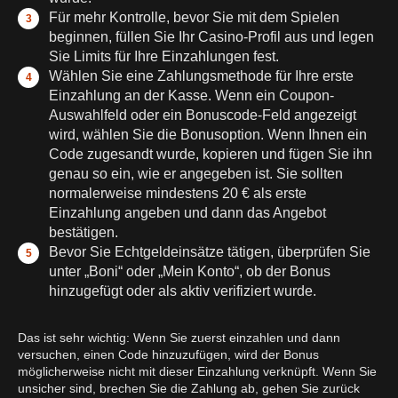
Für mehr Kontrolle, bevor Sie mit dem Spielen
beginnen, füllen Sie Ihr Casino-Profil aus und legen
Sie Limits für Ihre Einzahlungen fest.
Wählen Sie eine Zahlungsmethode für Ihre erste
Einzahlung an der Kasse. Wenn ein Coupon-
Auswahlfeld oder ein Bonuscode-Feld angezeigt
wird, wählen Sie die Bonusoption. Wenn Ihnen ein
Code zugesandt wurde, kopieren und fügen Sie ihn
genau so ein, wie er angegeben ist. Sie sollten
normalerweise mindestens 20 € als erste
Einzahlung angeben und dann das Angebot
bestätigen.
Bevor Sie Echtgeldeinsätze tätigen, überprüfen Sie
unter „Boni“ oder „Mein Konto“, ob der Bonus
hinzugefügt oder als aktiv verifiziert wurde.
Das ist sehr wichtig: Wenn Sie zuerst einzahlen und dann
versuchen, einen Code hinzuzufügen, wird der Bonus
möglicherweise nicht mit dieser Einzahlung verknüpft. Wenn Sie
unsicher sind, brechen Sie die Zahlung ab, gehen Sie zurück