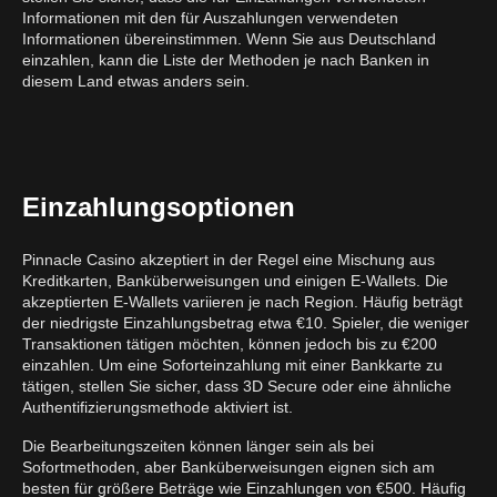
Informationen mit den für Auszahlungen verwendeten
Informationen übereinstimmen. Wenn Sie aus Deutschland
einzahlen, kann die Liste der Methoden je nach Banken in
diesem Land etwas anders sein.
Einzahlungsoptionen
Pinnacle Casino akzeptiert in der Regel eine Mischung aus
Kreditkarten, Banküberweisungen und einigen E-Wallets. Die
akzeptierten E-Wallets variieren je nach Region. Häufig beträgt
der niedrigste Einzahlungsbetrag etwa €10. Spieler, die weniger
Transaktionen tätigen möchten, können jedoch bis zu €200
einzahlen. Um eine Soforteinzahlung mit einer Bankkarte zu
tätigen, stellen Sie sicher, dass 3D Secure oder eine ähnliche
Authentifizierungsmethode aktiviert ist.
Die Bearbeitungszeiten können länger sein als bei
Sofortmethoden, aber Banküberweisungen eignen sich am
besten für größere Beträge wie Einzahlungen von €500. Häufig