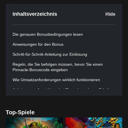
Inhaltsverzeichnis
Hide
Die genauen Bonusbedingungen lesen
Anweisungen für den Bonus
Schritt-für-Schritt-Anleitung zur Einlösung
Regeln, die Sie befolgen müssen, bevor Sie einen
Pinnacle-Bonuscode eingeben
Wie Umsatzanforderungen wirklich funktionieren
Anleitung zur Anmeldung bei Pinnacle und zum Erhalt
Ihres Bonus
Schritte zur Anmeldung und zum Erhalt des Bonus
Top-Spiele
Pinnacle Casino-Einzahlungsmethoden
Einzahlungsoptionen