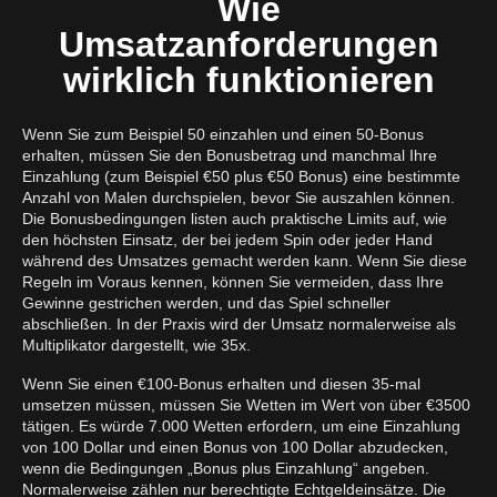
Wie
Umsatzanforderungen
wirklich funktionieren
Wenn Sie zum Beispiel 50 einzahlen und einen 50-Bonus
erhalten, müssen Sie den Bonusbetrag und manchmal Ihre
Einzahlung (zum Beispiel €50 plus €50 Bonus) eine bestimmte
Anzahl von Malen durchspielen, bevor Sie auszahlen können.
Die Bonusbedingungen listen auch praktische Limits auf, wie
den höchsten Einsatz, der bei jedem Spin oder jeder Hand
während des Umsatzes gemacht werden kann. Wenn Sie diese
Regeln im Voraus kennen, können Sie vermeiden, dass Ihre
Gewinne gestrichen werden, und das Spiel schneller
abschließen. In der Praxis wird der Umsatz normalerweise als
Multiplikator dargestellt, wie 35x.
Wenn Sie einen €100-Bonus erhalten und diesen 35-mal
umsetzen müssen, müssen Sie Wetten im Wert von über €3500
tätigen. Es würde 7.000 Wetten erfordern, um eine Einzahlung
von 100 Dollar und einen Bonus von 100 Dollar abzudecken,
wenn die Bedingungen „Bonus plus Einzahlung“ angeben.
Normalerweise zählen nur berechtigte Echtgeldeinsätze. Die