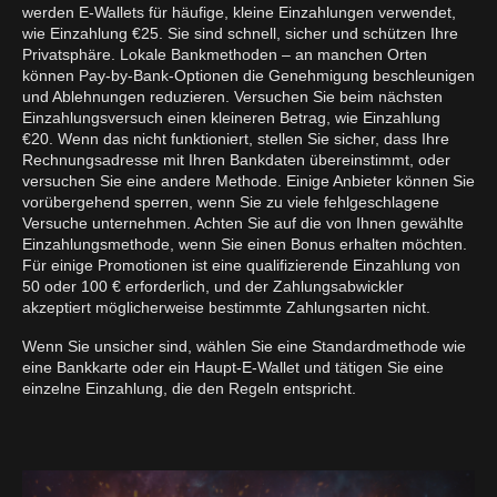
werden E-Wallets für häufige, kleine Einzahlungen verwendet,
wie Einzahlung €25. Sie sind schnell, sicher und schützen Ihre
Privatsphäre. Lokale Bankmethoden – an manchen Orten
können Pay-by-Bank-Optionen die Genehmigung beschleunigen
und Ablehnungen reduzieren. Versuchen Sie beim nächsten
Einzahlungsversuch einen kleineren Betrag, wie Einzahlung
€20. Wenn das nicht funktioniert, stellen Sie sicher, dass Ihre
Rechnungsadresse mit Ihren Bankdaten übereinstimmt, oder
versuchen Sie eine andere Methode. Einige Anbieter können Sie
vorübergehend sperren, wenn Sie zu viele fehlgeschlagene
Versuche unternehmen. Achten Sie auf die von Ihnen gewählte
Einzahlungsmethode, wenn Sie einen Bonus erhalten möchten.
Für einige Promotionen ist eine qualifizierende Einzahlung von
50 oder 100 € erforderlich, und der Zahlungsabwickler
akzeptiert möglicherweise bestimmte Zahlungsarten nicht.
Wenn Sie unsicher sind, wählen Sie eine Standardmethode wie
eine Bankkarte oder ein Haupt-E-Wallet und tätigen Sie eine
einzelne Einzahlung, die den Regeln entspricht.