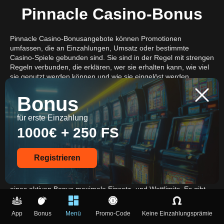
Pinnacle Casino-Bonus
Pinnacle Casino-Bonusangebote können Promotionen
umfassen, die an Einzahlungen, Umsatz oder bestimmte
Casino-Spiele gebunden sind. Sie sind in der Regel mit strengen
Regeln verbunden, die erklären, wer sie erhalten kann, wie viel
sie genutzt werden können und wie sie eingelöst werden
können.
Bonus
Bevor Sie einen Bonus einlösen, lesen Sie die Allgemeinen
Geschäftsbedingungen, um herauszufinden, was das Angebot
für erste Einzahlung
wirklich wert ist. Diese sollten die Mindesteinzahlung,
1000€ + 250 FS
Umsatzanforderungen, den maximal umwandelbaren Betrag
und die Auszahlungsbedingungen enthalten. Wichtige Dinge
über Umsatz: Dies bezieht sich darauf, wie oft der Bonus (und
Registrieren
manchmal die Einzahlung) durchgespielt werden muss. Als
allgemeine Regel zählen Slots mehr als Tischspiele beim
Umsatz. Um Regelverstöße zu verhindern, gibt es während
eines aktiven Bonus maximale Einsatz- und Wettlimits. Es gibt
Zeitlimits, wann Sie Ihre Free Spins oder Bonusgelder nutzen
und die Umsatzanforderungen erfüllen können. Es kann nicht
App
Bonus
Menü
Promo-Code
Keine Einzahlungsprämie
mehr als ein bestimmter Betrag an Bonusgeld auf einmal