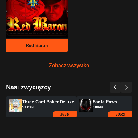
Red Baron
Zobacz wszystko
Nasi zwycięzcy
Three Card Poker Deluxe
Santa Paws
Vastaki
Sttibia
363zł
306zł