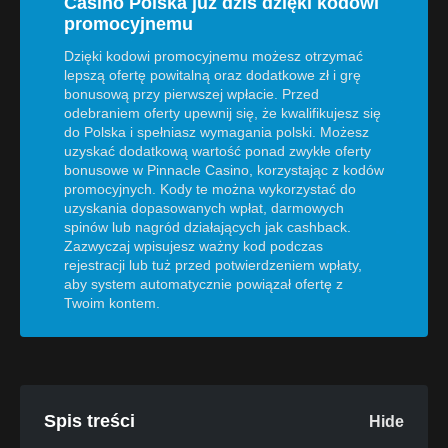
Casino Polska już dziś dzięki kodowi
promocyjnemu
Dzięki kodowi promocyjnemu możesz otrzymać
lepszą ofertę powitalną oraz dodatkowe zł i grę
bonusową przy pierwszej wpłacie. Przed
odebraniem oferty upewnij się, że kwalifikujesz się
do Polska i spełniasz wymagania polski. Możesz
uzyskać dodatkową wartość ponad zwykłe oferty
bonusowe w Pinnacle Casino, korzystając z kodów
promocyjnych. Kody te można wykorzystać do
uzyskania dopasowanych wpłat, darmowych
spinów lub nagród działających jak cashback.
Zazwyczaj wpisujesz ważny kod podczas
rejestracji lub tuż przed potwierdzeniem wpłaty,
aby system automatycznie powiązał ofertę z
Twoim kontem.
Spis treści
Hide