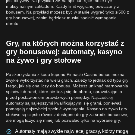
jest aktywny. Na przykład zł5 na spin lub rękę może być
maksymalnym zakładem. Każdy limit wygranej powiązany z
bonusem. Na przykład możesz być w stanie wygrać tylko zł500 z
gry bonusowej, zanim będziesz musiał spełnić wymagania
obrotu.
Gry, na których można korzystać z
gry bonusowej: automaty, kasyno
na żywo i gry stołowe
Po skorzystaniu z kodu kuponu Pinnacle Casino bonus można
zwykle wykorzystać na wielu grach. Zależy to jednak od typu gry
i tego, jak się ona liczy do bonusu. Możesz uniknąć marnowania
spinów lub rund, które nie liczą się do obrotu, sprawdzając to
przed postawieniem prawdziwych pieniędzy. Najczęściej
automaty są najlepszymi kwalifikującymi się grami, ponieważ
pomagają najszybciej spełnić wymagania. Kasyno na żywo i gry
stołowe są często również dostępne do gry za środki bonusowe,
ale mogą liczyć się mniej lub pozwalać tylko na wybrane gry.
Automaty mają zwykle najwięcej graczy, którzy mogą