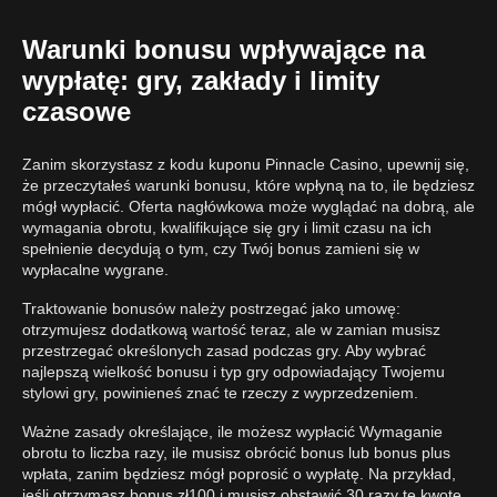
Warunki bonusu wpływające na
wypłatę: gry, zakłady i limity
czasowe
Zanim skorzystasz z kodu kuponu Pinnacle Casino, upewnij się,
że przeczytałeś warunki bonusu, które wpłyną na to, ile będziesz
mógł wypłacić. Oferta nagłówkowa może wyglądać na dobrą, ale
wymagania obrotu, kwalifikujące się gry i limit czasu na ich
spełnienie decydują o tym, czy Twój bonus zamieni się w
wypłacalne wygrane.
Traktowanie bonusów należy postrzegać jako umowę:
otrzymujesz dodatkową wartość teraz, ale w zamian musisz
przestrzegać określonych zasad podczas gry. Aby wybrać
najlepszą wielkość bonusu i typ gry odpowiadający Twojemu
stylowi gry, powinieneś znać te rzeczy z wyprzedzeniem.
Ważne zasady określające, ile możesz wypłacić Wymaganie
obrotu to liczba razy, ile musisz obrócić bonus lub bonus plus
wpłata, zanim będziesz mógł poprosić o wypłatę. Na przykład,
jeśli otrzymasz bonus zł100 i musisz obstawić 30 razy tę kwotę,