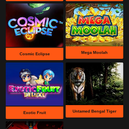
Triple Jokers
Cosmic Eclipse
Untamed Bengal Tiger
Exotic Fruit