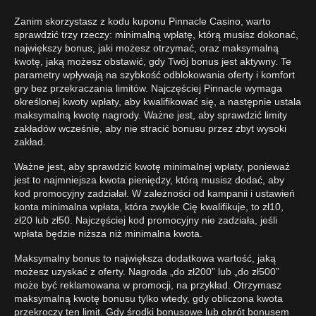
Zanim skorzystasz z kodu kuponu Pinnacle Casino, warto
sprawdzić trzy rzeczy: minimalną wpłatę, którą musisz dokonać,
największy bonus, jaki możesz otrzymać, oraz maksymalną
kwotę, jaką możesz obstawić, gdy Twój bonus jest aktywny. Te
parametry wpływają na szybkość odblokowania oferty i komfort
gry bez przekraczania limitów. Najczęściej Pinnacle wymaga
określonej kwoty wpłaty, aby kwalifikować się, a następnie ustala
maksymalną kwotę nagrody. Ważne jest, aby sprawdzić limity
zakładów wcześnie, aby nie stracić bonusu przez zbyt wysoki
zakład.
Ważne jest, aby sprawdzić kwotę minimalnej wpłaty, ponieważ
jest to najmniejsza kwota pieniędzy, którą musisz dodać, aby
kod promocyjny zadziałał. W zależności od kampanii i ustawień
konta minimalna wpłata, która zwykle Cię kwalifikuje, to zł10,
zł20 lub zł50. Najczęściej kod promocyjny nie zadziała, jeśli
wpłata będzie niższa niż minimalna kwota.
Maksymalny bonus to największa dodatkowa wartość, jaką
możesz uzyskać z oferty. Nagroda „do zł200” lub „do zł500”
może być reklamowana w promocji, na przykład. Otrzymasz
maksymalną kwotę bonusu tylko wtedy, gdy obliczona kwota
przekroczy ten limit. Gdy środki bonusowe lub obrót bonusem