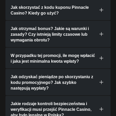
Jak skorzystać z kodu kuponu Pinnacle
Casino? Kiedy go użyć?
Jak otrzymać bonus? Jakie są warunki i
zasady? Czy istnieją limity czasowe lub
wymagania obrotu?
W przypadku tej promocji, ile mogę wpłacić
i jaka jest minimalna kwota wpłaty?
Jak odzyskać pieniądze po skorzystaniu z
kodu promocyjnego? Jak szybko
następują wypłaty?
Jakie rodzaje kontroli bezpieczeństwa i
weryfikacji musi przejść Pinnacle Casino,
aby było legalne w Polska?