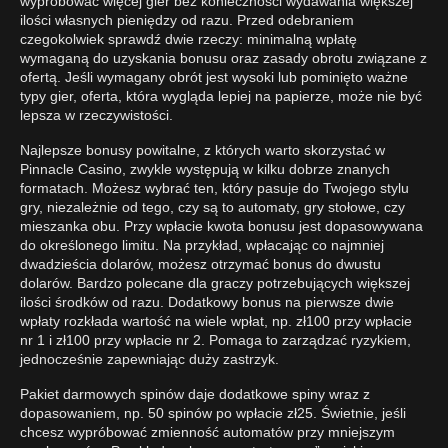
wypróbować więcej gier bez konieczności wydawania większej
ilości własnych pieniędzy od razu. Przed odebraniem
czegokolwiek sprawdź dwie rzeczy: minimalną wpłatę
wymaganą do uzyskania bonusu oraz zasady obrotu związane z
ofertą. Jeśli wymagany obrót jest wysoki lub pominięto ważne
typy gier, oferta, która wygląda lepiej na papierze, może nie być
lepsza w rzeczywistości.
Najlepsze bonusy powitalne, z których warto skorzystać w
Pinnacle Casino, zwykle występują w kilku dobrze znanych
formatach. Możesz wybrać ten, który pasuje do Twojego stylu
gry, niezależnie od tego, czy są to automaty, gry stołowe, czy
mieszanka obu. Przy wpłacie kwota bonusu jest dopasowywana
do określonego limitu. Na przykład, wpłacając co najmniej
dwadzieścia dolarów, możesz otrzymać bonus do dwustu
dolarów. Bardzo polecane dla graczy potrzebujących większej
ilości środków od razu. Dodatkowy bonus na pierwsze dwie
wpłaty rozkłada wartość na wiele wpłat, np. zł100 przy wpłacie
nr 1 i zł100 przy wpłacie nr 2. Pomaga to zarządzać ryzykiem,
jednocześnie zapewniając duży zastrzyk.
Pakiet darmowych spinów daje dodatkowe spiny wraz z
dopasowaniem, np. 50 spinów po wpłacie zł25. Świetnie, jeśli
chcesz wypróbować zmienność automatów przy mniejszym