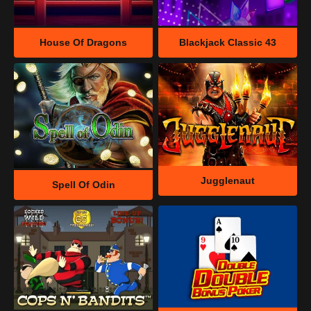
House Of Dragons
Blackjack Classic 43
Jugglenaut
Spell Of Odin