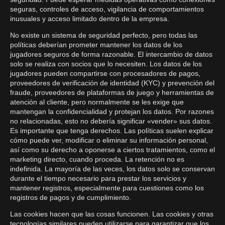
seguras, controles de acceso, vigilancia de comportamientos
inusuales y acceso limitado dentro de la empresa.
No existe un sistema de seguridad perfecto, pero todas las
políticas deberían prometer mantener los datos de los
jugadores seguros de forma razonable. El intercambio de datos
solo se realiza con socios que lo necesiten. Los datos de los
jugadores pueden compartirse con procesadores de pagos,
proveedores de verificación de identidad (KYC) y prevención del
fraude, proveedores de plataformas de juego y herramientas de
atención al cliente, pero normalmente se les exige que
mantengan la confidencialidad y protejan los datos. Por razones
no relacionadas, esto no debería significar «vender» sus datos.
Es importante que tenga derechos. Las políticas suelen explicar
cómo puede ver, modificar o eliminar su información personal,
así como su derecho a oponerse a ciertos tratamientos, como el
marketing directo, cuando proceda. La retención no es
indefinida. La mayoría de las veces, los datos solo se conservan
durante el tiempo necesario para prestar los servicios y
mantener registros, especialmente para cuestiones como los
registros de pagos y de cumplimiento.
Las cookies hacen que las cosas funcionen. Las cookies y otras
tecnologías similares pueden utilizarse para garantizar que los