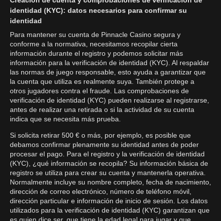
Creación de cuenta y comprobaciones de verificación de
identidad (KYC): datos necesarios para confirmar su
identidad
Para mantener su cuenta de Pinnacle Casino segura y
conforme a la normativa, necesitamos recopilar cierta
información durante el registro y podemos solicitar más
información para la verificación de identidad (KYC). Al respaldar
las normas de juego responsable, esto ayuda a garantizar que
la cuenta que utiliza es realmente suya. También protege a
otros jugadores contra el fraude. Las comprobaciones de
verificación de identidad (KYC) pueden realizarse al registrarse,
antes de realizar una retirada o si la actividad de su cuenta
indica que se necesita más prueba.
Si solicita retirar 500 € o más, por ejemplo, es posible que
debamos confirmar plenamente su identidad antes de poder
procesar el pago. Para el registro y la verificación de identidad
(KYC), ¿qué información se recopila? Su información básica de
registro se utiliza para crear su cuenta y mantenerla operativa.
Normalmente incluye su nombre completo, fecha de nacimiento,
dirección de correo electrónico, número de teléfono móvil,
dirección particular e información de inicio de sesión. Los datos
utilizados para la verificación de identidad (KYC) garantizan que
es quien dice ser, que tiene la edad legal para jugar y que