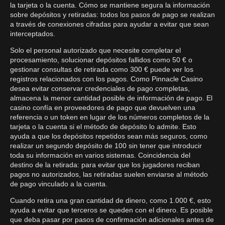
la tarjeta o la cuenta. Cómo se mantiene segura la información
sobre depósitos y retiradas: todos los pasos de pago se realizan
a través de conexiones cifradas para ayudar a evitar que sean
interceptados.
Solo el personal autorizado que necesite completar el
procesamiento, solucionar depósitos fallidos como 50 € o
gestionar consultas de retirada como 300 € puede ver los
registros relacionados con los pagos. Como Pinnacle Casino
desea evitar conservar credenciales de pago completas,
almacena la menor cantidad posible de información de pago. El
casino confía en proveedores de pago que devuelven una
referencia o un token en lugar de los números completos de la
tarjeta o la cuenta si el método de depósito lo admite. Esto
ayuda a que los depósitos repetidos sean más seguros, como
realizar un segundo depósito de 100 sin tener que introducir
toda su información en varios sistemas. Coincidencia del
destino de la retirada: para evitar que los jugadores reciban
pagos no autorizados, las retiradas suelen enviarse al método
de pago vinculado a la cuenta.
Cuando retira una gran cantidad de dinero, como 1.000 €, esto
ayuda a evitar que terceros se queden con el dinero. Es posible
que deba pasar por pasos de confirmación adicionales antes de