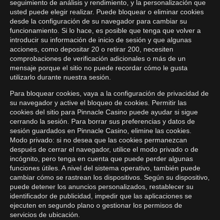
seguimiento de análisis y rendimiento, y la personalización que
usted puede elegir realizar. Puede bloquear o eliminar cookies
desde la configuración de su navegador para cambiar su
funcionamiento. Si lo hace, es posible que tenga que volver a
introducir su información de inicio de sesión y que algunas
acciones, como depositar 20 o retirar 200, necesiten
comprobaciones de verificación adicionales o más de un
mensaje porque el sitio no puede recordar cómo le gusta
utilizarlo durante nuestra sesión.
Para bloquear cookies, vaya a la configuración de privacidad de
su navegador y active el bloqueo de cookies. Permitir las
cookies del sitio para Pinnacle Casino puede ayudar si sigue
cerrando la sesión. Para borrar sus preferencias y datos de
sesión guardados en Pinnacle Casino, elimine las cookies.
Modo privado: si no desea que las cookies permanezcan
después de cerrar el navegador, utilice el modo privado o de
incógnito, pero tenga en cuenta que puede perder algunas
funciones útiles. A nivel del sistema operativo, también puede
cambiar cómo se rastrean los dispositivos. Según su dispositivo,
puede detener los anuncios personalizados, restablecer su
identificador de publicidad, impedir que las aplicaciones se
ejecuten en segundo plano o gestionar los permisos de
servicios de ubicación.