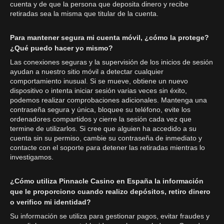
cuenta y de que la persona que deposita dinero y recibe
retiradas sea la misma que titular de la cuenta.
Para mantener segura mi cuenta móvil, ¿cómo la protege?
¿Qué puedo hacer yo mismo?
Las conexiones seguras y la supervisión de los inicios de sesión
ayudan a nuestro sitio móvil a detectar cualquier
comportamiento inusual. Si se mueve, obtiene un nuevo
dispositivo o intenta iniciar sesión varias veces sin éxito,
podemos realizar comprobaciones adicionales. Mantenga una
contraseña segura y única, bloquee su teléfono, evite los
ordenadores compartidos y cierre la sesión cada vez que
termine de utilizarlos. Si cree que alguien ha accedido a su
cuenta sin su permiso, cambie su contraseña de inmediato y
contacte con el soporte para detener las retiradas mientras lo
investigamos.
¿Cómo utiliza Pinnacle Casino en España la información
que le proporciono cuando realizo depósitos, retiro dinero
o verifico mi identidad?
Su información se utiliza para gestionar pagos, evitar fraudes y