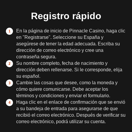
Registro rápido
En la página de inicio de Pinnacle Casino, haga clic
en "Registrarse". Seleccione su España y
asegúrese de tener la edad adecuada. Escriba su
dirección de correo electrónico y cree una
contraseña segura.
Su nombre completo, fecha de nacimiento y
dirección deben rellenarse. Si le corresponde, elija
su español.
Cambie las cosas que desee, como la moneda y
cómo quiere comunicarse. Debe aceptar los
términos y condiciones y enviar el formulario.
Haga clic en el enlace de confirmación que se envió
a su bandeja de entrada para asegurarse de que
recibió el correo electrónico. Después de verificar su
correo electrónico, podrá utilizar su cuenta.