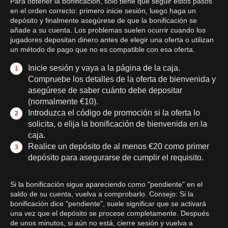
Para obtener la bonificación, solo tiene que seguir estos pasos
en el orden correcto: primero inicie sesión, luego haga un
depósito y finalmente asegúrese de que la bonificación se
añade a su cuenta. Los problemas suelen ocurrir cuando los
jugadores depositan dinero antes de elegir una oferta o utilizan
un método de pago que no es compatible con esa oferta.
Inicie sesión y vaya a la página de la caja.
Compruebe los detalles de la oferta de bienvenida y
asegúrese de saber cuánto debe depositar
(normalmente €10).
Introduzca el código de promoción si la oferta lo
solicita, o elija la bonificación de bienvenida en la
caja.
Realice un depósito de al menos €20 como primer
depósito para asegurarse de cumplir el requisito.
Si la bonificación sigue apareciendo como "pendiente" en el
saldo de su cuenta, vuelva a comprobarlo. Consejo: Si la
bonificación dice "pendiente", suele significar que se activará
una vez que el depósito se procese completamente. Después
de unos minutos, si aún no está, cierre sesión y vuelva a