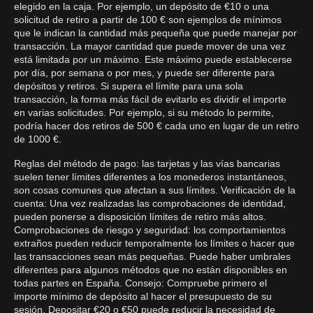
elegido en la caja. Por ejemplo, un depósito de €10 o una
solicitud de retiro a partir de 100 € son ejemplos de mínimos
que le indican la cantidad más pequeña que puede manejar por
transacción. La mayor cantidad que puede mover de una vez
está limitada por un máximo. Este máximo puede establecerse
por día, por semana o por mes, y puede ser diferente para
depósitos y retiros. Si supera el límite para una sola
transacción, la forma más fácil de evitarlo es dividir el importe
en varias solicitudes. Por ejemplo, si su método lo permite,
podría hacer dos retiros de 500 € cada uno en lugar de un retiro
de 1000 €.
Reglas del método de pago: las tarjetas y las vías bancarias
suelen tener límites diferentes a los monederos instantáneos,
son cosas comunes que afectan a sus límites. Verificación de la
cuenta: Una vez realizadas las comprobaciones de identidad,
pueden ponerse a disposición límites de retiro más altos.
Comprobaciones de riesgo y seguridad: los comportamientos
extraños pueden reducir temporalmente los límites o hacer que
las transacciones sean más pequeñas. Puede haber umbrales
diferentes para algunos métodos que no están disponibles en
todas partes en España. Consejo: Compruebe primero el
importe mínimo de depósito al hacer el presupuesto de su
sesión. Depositar €20 o €50 puede reducir la necesidad de