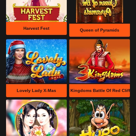
Límites en depósitos y retiros: mínimos, máximos y
opciones de moneda
El inicio de sesión móvil de Pinnacle Casino
Harvest Fest
Seguridad de la cuenta: Olvidó su contraseña,
Michelangelo
autenticación de dos factores (2FA) y protección contra
el fraude
Lovely Lady X-Mas
3 Kingdoms Battle Of Red Cliffs