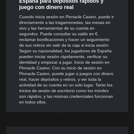
España para depósitos rápidos y
juego con dinero real
Cuando inicia sesión en Pinnacle Casino, puede ir
directamente a las tragamonedas, las mesas en
vivo y las herramientas de su cuenta en
segundos. Puede consultar su saldo en €,
reclamar bonificaciones y hacer un seguimiento
de sus retiros sin salir de la caja si inicia sesión.
Según su nacionalidad, los jugadores de España
pueden iniciar sesión rápidamente, verificar su
identidad y empezar a jugar. Inicio de sesión en
Pinnacle Casino: Con su inicio de sesión en
Pinnacle Casino, puede jugar a juegos con dinero
real, hacer depósitos y retiros, y ver toda la
actividad de su cuenta en un solo lugar. Tanto los
inicios de sesión de escritorio como los móviles
son rápidos, y las mismas credenciales funcionan
en todos ellos.