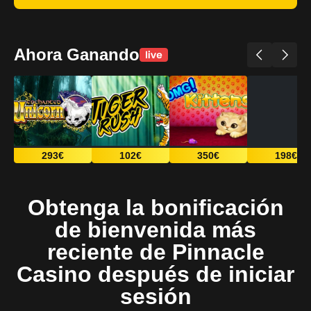
Ahora Ganando
293€
102€
350€
198€
Obtenga la bonificación
de bienvenida más
reciente de Pinnacle
Casino después de iniciar
sesión