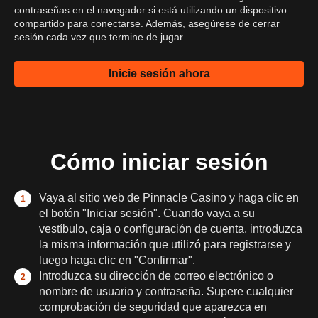
contraseñas en el navegador si está utilizando un dispositivo
compartido para conectarse. Además, asegúrese de cerrar
sesión cada vez que termine de jugar.
Inicie sesión ahora
Cómo iniciar sesión
Vaya al sitio web de Pinnacle Casino y haga clic en
el botón "Iniciar sesión". Cuando vaya a su
vestíbulo, caja o configuración de cuenta, introduzca
la misma información que utilizó para registrarse y
luego haga clic en "Confirmar".
Introduzca su dirección de correo electrónico o
nombre de usuario y contraseña. Supere cualquier
comprobación de seguridad que aparezca en