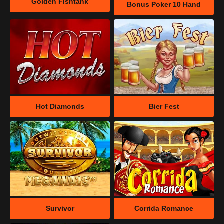
Golden Fishtank
Bonus Poker 10 Hand
Hot Diamonds
Bier Fest
Survivor
Corrida Romance