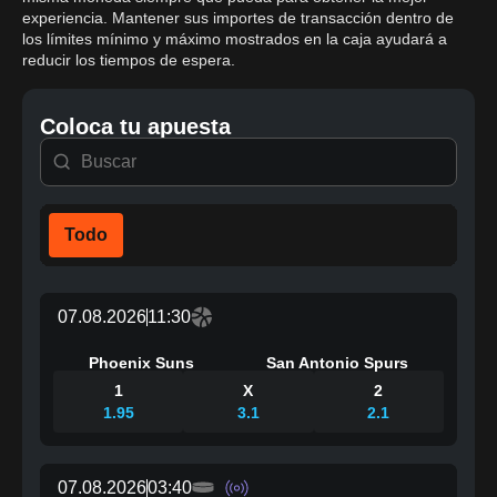
experiencia. Mantener sus importes de transacción dentro de
los límites mínimo y máximo mostrados en la caja ayudará a
reducir los tiempos de espera.
Coloca tu apuesta
Todo
07.08.2026
11:30
Phoenix Suns
San Antonio Spurs
1
X
2
1.95
3.1
2.1
07.08.2026
03:40