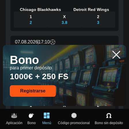
Chicago Blackhawks
Detroit Red Wings
1
X
2
2
3.8
3
07.08.2026
17:10
Chelsea
Leicester City
Bono
1
X
2
2
3.2
3.5
para primer depósito
1000€ + 250 FS
07.08.2026
04:40
Registrarse
Borussia Monchengladbach
Bayer Leverkusen
1
X
2
2.15
3.3
2.8
Aplicación
Bono
Menú
Código promocional
Bono sin depósito