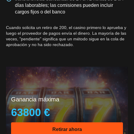
días laborables; las comisiones pueden incluir
cargos fijos o del banco
Cuando solicita un retiro de 200, el casino primero lo aprueba y
luego el proveedor de pagos envía el dinero. La mayoría de las
veces, "pendiente" significa que un método sigue en la cola de
aprobación y no ha sido rechazado.
Ganancia máxima
63800 €
Retirar ahora