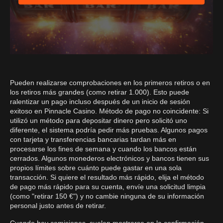
Pueden realizarse comprobaciones en los primeros retiros o en
los retiros más grandes (como retirar 1.000). Esto puede
ralentizar un pago incluso después de un inicio de sesión
exitoso en Pinnacle Casino. Método de pago no coincidente: Si
utilizó un método para depositar dinero pero solicitó uno
diferente, el sistema podría pedir más pruebas. Algunos pagos
con tarjeta y transferencias bancarias tardan más en
procesarse los fines de semana y cuando los bancos están
cerrados. Algunos monederos electrónicos y bancos tienen sus
propios límites sobre cuánto puede gastar en una sola
transacción. Si quiere el resultado más rápido, elija el método
de pago más rápido para su cuenta, envíe una solicitud limpia
(como "retirar 150 €") y no cambie ninguna de su información
personal justo antes de retirar.
Cuando hay comisiones, suelen mostrarse en la confirmación,