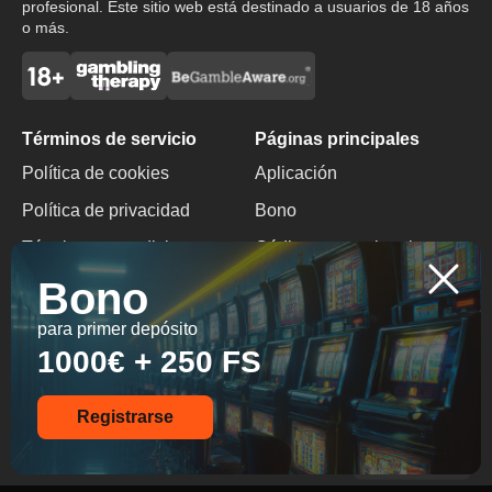
profesional. Este sitio web está destinado a usuarios de 18 años
o más.
Términos de servicio
Páginas principales
Política de cookies
Aplicación
Política de privacidad
Bono
Términos y condiciones
Código promocional
Bono
Juego responsable
Bono sin depósito
para primer depósito
Contactos
1000€ + 250 FS
+356 79946215
info@pinnacle-casino.net
Registrarse
© 2026 All Rights
Reserved.