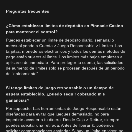
Preguntas frecuentes
¿Cómo establezco límites de depósito en Pinnacle Casino
para mantener el control?
Puedes establecer un límite de depósito diario, semanal o
mensual yendo a Cuenta > Juego Responsable > Límites. Las
tarjetas, monederos electrónicos y todos los demás métodos de
pago están sujetos al límite. Los límites más bajos empiezan a
aplicarse de inmediato. Para proteger tu cuenta, las solicitudes
de aumento de límites solo se procesan después de un periodo
de "enfriamiento".
Si tengo límites de juego responsable o un tiempo de
espera establecido, ¿puedo seguir cobrando mis
ganancias?
Por supuesto. Las herramientas de Juego Responsable están
diseñadas para evitar que juegues demasiado, no para
impedirte acceder a tu dinero. Desde Caja > Retirar, siempre
puedes solicitar una retirada. Antes de liberar €, podemos
solicitar comprobaciones estándar. Si hay un límite en vigor, no