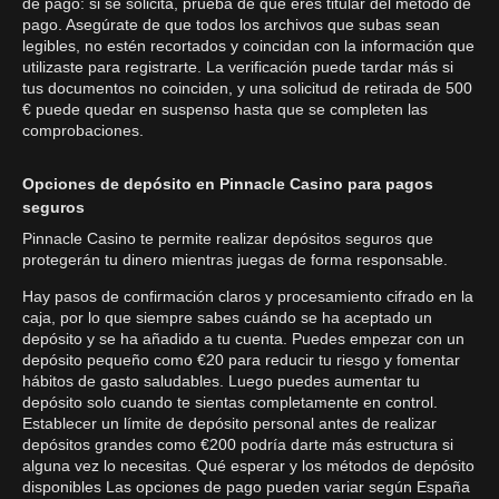
de pago: si se solicita, prueba de que eres titular del método de
pago. Asegúrate de que todos los archivos que subas sean
legibles, no estén recortados y coincidan con la información que
utilizaste para registrarte. La verificación puede tardar más si
tus documentos no coinciden, y una solicitud de retirada de 500
€ puede quedar en suspenso hasta que se completen las
comprobaciones.
Opciones de depósito en Pinnacle Casino para pagos
seguros
Pinnacle Casino te permite realizar depósitos seguros que
protegerán tu dinero mientras juegas de forma responsable.
Hay pasos de confirmación claros y procesamiento cifrado en la
caja, por lo que siempre sabes cuándo se ha aceptado un
depósito y se ha añadido a tu cuenta. Puedes empezar con un
depósito pequeño como €20 para reducir tu riesgo y fomentar
hábitos de gasto saludables. Luego puedes aumentar tu
depósito solo cuando te sientas completamente en control.
Establecer un límite de depósito personal antes de realizar
depósitos grandes como €200 podría darte más estructura si
alguna vez lo necesitas. Qué esperar y los métodos de depósito
disponibles Las opciones de pago pueden variar según España