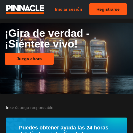
Iniciar sesión
Registrarse
¡Gira de verdad -
¡Siéntete vivo!
Juega ahora
Inicio
Juego responsable
Puedes obtener ayuda las 24 horas