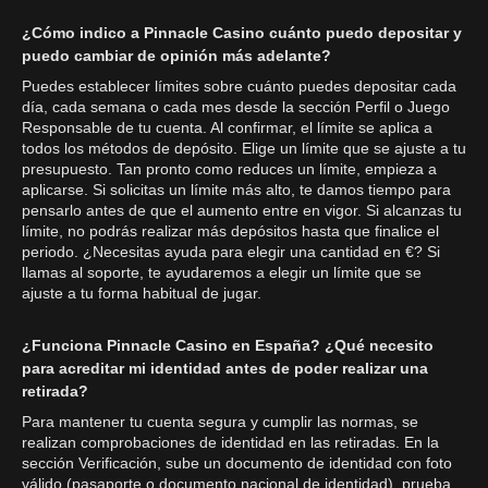
¿Cómo indico a Pinnacle Casino cuánto puedo depositar y
puedo cambiar de opinión más adelante?
Puedes establecer límites sobre cuánto puedes depositar cada
día, cada semana o cada mes desde la sección Perfil o Juego
Responsable de tu cuenta. Al confirmar, el límite se aplica a
todos los métodos de depósito. Elige un límite que se ajuste a tu
presupuesto. Tan pronto como reduces un límite, empieza a
aplicarse. Si solicitas un límite más alto, te damos tiempo para
pensarlo antes de que el aumento entre en vigor. Si alcanzas tu
límite, no podrás realizar más depósitos hasta que finalice el
periodo. ¿Necesitas ayuda para elegir una cantidad en €? Si
llamas al soporte, te ayudaremos a elegir un límite que se
ajuste a tu forma habitual de jugar.
¿Funciona Pinnacle Casino en España? ¿Qué necesito
para acreditar mi identidad antes de poder realizar una
retirada?
Para mantener tu cuenta segura y cumplir las normas, se
realizan comprobaciones de identidad en las retiradas. En la
sección Verificación, sube un documento de identidad con foto
válido (pasaporte o documento nacional de identidad), prueba