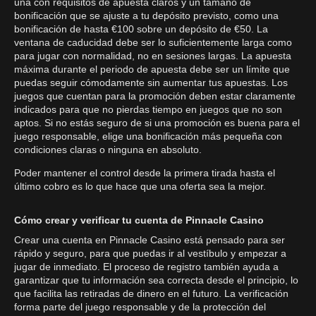
una con requisitos de apuesta claros y un tamaño de
bonificación que se ajuste a tu depósito previsto, como una
bonificación de hasta €100 sobre un depósito de €50. La
ventana de caducidad debe ser lo suficientemente larga como
para jugar con normalidad, no en sesiones largas. La apuesta
máxima durante el periodo de apuesta debe ser un límite que
puedas seguir cómodamente sin aumentar tus apuestas. Los
juegos que cuentan para la promoción deben estar claramente
indicados para que no pierdas tiempo en juegos que no son
aptos. Si no estás seguro de si una promoción es buena para el
juego responsable, elige una bonificación más pequeña con
condiciones claras o ninguna en absoluto.
Poder mantener el control desde la primera tirada hasta el
último cobro es lo que hace que una oferta sea la mejor.
Cómo crear y verificar tu cuenta de Pinnacle Casino
Crear una cuenta en Pinnacle Casino está pensado para ser
rápido y seguro, para que puedas ir al vestíbulo y empezar a
jugar de inmediato. El proceso de registro también ayuda a
garantizar que tu información sea correcta desde el principio, lo
que facilita las retiradas de dinero en el futuro. La verificación
forma parte del juego responsable y de la protección del