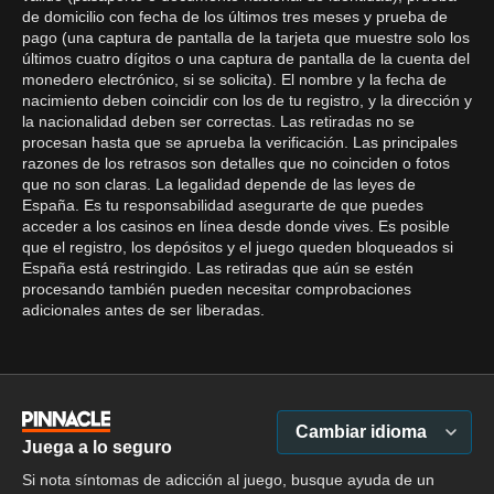
de domicilio con fecha de los últimos tres meses y prueba de
pago (una captura de pantalla de la tarjeta que muestre solo los
últimos cuatro dígitos o una captura de pantalla de la cuenta del
monedero electrónico, si se solicita). El nombre y la fecha de
nacimiento deben coincidir con los de tu registro, y la dirección y
la nacionalidad deben ser correctas. Las retiradas no se
procesan hasta que se aprueba la verificación. Las principales
razones de los retrasos son detalles que no coinciden o fotos
que no son claras. La legalidad depende de las leyes de
España. Es tu responsabilidad asegurarte de que puedes
acceder a los casinos en línea desde donde vives. Es posible
que el registro, los depósitos y el juego queden bloqueados si
España está restringido. Las retiradas que aún se estén
procesando también pueden necesitar comprobaciones
adicionales antes de ser liberadas.
Cambiar idioma
Juega a lo seguro
Si nota síntomas de adicción al juego, busque ayuda de un