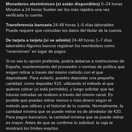
Monederos electrónicos (si están disponibles)
0–24 horas
Minutos a 24 horas Suelen ser los más rápidos una vez
verificada tu cuenta
Transferencia bancaria
24-48 horas 1–5 días laborables
Puede requerir que coincidan los datos del titular de la cuenta
De tarjeta a tarjeta (si se admite)
24-48 horas 1–7 días
laborables Algunos bancos registran los reembolsos como
"reversiones" en lugar de pagos
Si no ves tu opción preferida, podría deberse a restricciones de
España, mantenimiento del proveedor o normas de política que
exigen retirar a través del mismo método con el que
depositaste. Para evitarlo, puedes depositar una pequeña
cantidad, como depositar €10, utilizando el método al que
quieres cobrar (si está permitido), y luego solicitar que las
futuras retiradas se realicen a través del mismo canal. Es
posible que puedas retirar menos o más dinero según el
método que utilices y el historial de tu cuenta. Normalmente, la
cantidad mínima que se puede retirar es de alrededor de €20.
Para pagos bancarios, la cantidad mínima que se puede retirar
es mayor. Antes de que se confirme tu solicitud, la caja te
mostrará los límites exactos.