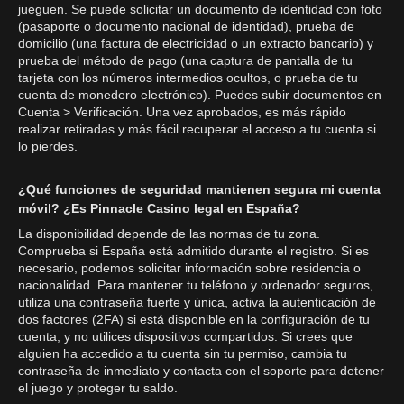
jueguen. Se puede solicitar un documento de identidad con foto
(pasaporte o documento nacional de identidad), prueba de
domicilio (una factura de electricidad o un extracto bancario) y
prueba del método de pago (una captura de pantalla de tu
tarjeta con los números intermedios ocultos, o prueba de tu
cuenta de monedero electrónico). Puedes subir documentos en
Cuenta > Verificación. Una vez aprobados, es más rápido
realizar retiradas y más fácil recuperar el acceso a tu cuenta si
lo pierdes.
¿Qué funciones de seguridad mantienen segura mi cuenta
móvil? ¿Es Pinnacle Casino legal en España?
La disponibilidad depende de las normas de tu zona.
Comprueba si España está admitido durante el registro. Si es
necesario, podemos solicitar información sobre residencia o
nacionalidad. Para mantener tu teléfono y ordenador seguros,
utiliza una contraseña fuerte y única, activa la autenticación de
dos factores (2FA) si está disponible en la configuración de tu
cuenta, y no utilices dispositivos compartidos. Si crees que
alguien ha accedido a tu cuenta sin tu permiso, cambia tu
contraseña de inmediato y contacta con el soporte para detener
el juego y proteger tu saldo.