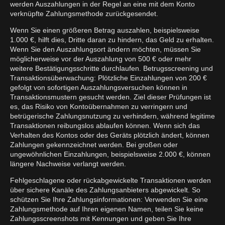
werden Auszahlungen in der Regel an eine mit dem Konto
verknüpfte Zahlungsmethode zurückgesendet.
Wenn Sie einen größeren Betrag auszahlen, beispielsweise
1.000 €, hilft dies, Dritte daran zu hindern, das Geld zu erhalten.
Wenn Sie den Auszahlungsort ändern möchten, müssen Sie
möglicherweise vor der Auszahlung von 500 € oder mehr
weitere Bestätigungsschritte durchlaufen. Betrugsscreening und
Transaktionsüberwachung: Plötzliche Einzahlungen von 200 €
gefolgt von sofortigen Auszahlungsversuchen können in
Transaktionsmustern gesucht werden. Ziel dieser Prüfungen ist
es, das Risiko von Kontoübernahmen zu verringern und
betrügerische Zahlungsnutzung zu verhindern, während legitime
Transaktionen reibungslos ablaufen können. Wenn sich das
Verhalten des Kontos oder des Geräts plötzlich ändert, können
Zahlungen gekennzeichnet werden. Bei großen oder
ungewöhnlichen Einzahlungen, beispielsweise 2.000 €, können
längere Nachweise verlangt werden.
Fehlgeschlagene oder rückabgewickelte Transaktionen werden
über sichere Kanäle des Zahlungsanbieters abgewickelt. So
schützen Sie Ihre Zahlungsinformationen: Verwenden Sie eine
Zahlungsmethode auf Ihren eigenen Namen, teilen Sie keine
Zahlungsscreenshots mit Kennungen und geben Sie Ihre