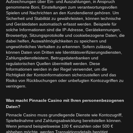
Aufzeichnungen über Ein- und Auszahlungen, in Anspruch
genommene Boni, Einstellungen zum verantwortungsvollen
Spielen und Nachrichten an den Kundendienst gehören. Um
Sicherheit und Stabilität zu gewährleisten, können technische
und Gerätedaten automatisch erfasst werden. Beispiele für
solche Informationen sind die IP-Adresse, Gerätekennungen,
Browsertyp, Sitzungsprotokolle und cookiebezogene Daten, die
dabei helfen, Auswahlmöglichkeiten zu speichern und
ungewöhnliches Verhalten zu erkennen. Sofern zulässig,
können Daten von Dritten wie Identitätsverifizierungsdiensten,
Zahlungsdienstleistern, Betrugsdatenbanken und
regulatorischen Quellen übermittelt werden. Diese
Informationen werden in der Regel verwendet, um die
Richtigkeit der Kontoinformationen sicherzustellen und das
Risiko von Rückbuchungen oder unbefugten Kontozugriffen zu
verringern.
Was macht Pinnacle Casino mit Ihren personenbezogenen
Daten?
Pinnacle Casino muss grundlegende Dienste wie Kontozugriff,
Spielteilnahme und Zahlungsabwicklung bereitstellen können.
Wenn jemand beispielsweise 100 € einzahlen oder 500 €
abheben möchte, werden Transaktionsdetails benötigt.