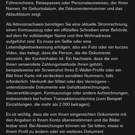
Führerscheins, Reisepasses oder Personalausweises, der Ihren
Namen, Ihr Geburtsdatum, die Dokumentennummer und das
Ablaufdatum zeigt.
Als Adressnachweis benötigen Sie eine aktuelle Stromrechnung,
einen Kontoauszug oder ein offizielles Schreiben einer Behörde,
auf dem Ihr vollständiger Name und Ihre Wohnadresse
aufgeführt sind. Es muss ein Selfie oder eine
Lebendigkeitserkennung erfolgen, also ein Foto oder ein kurzes
Video, das belegt, dass die Person, die die Dokumente
einreicht, der Kontoinhaber ist. Ein Nachweis, dass die von
Ihnen verwendete Zahlungsmethode Ihnen gehört,
beispielsweise ein Screenshot Ihres E-Wallet-Profils oder ein
Bild Ihrer Karte mit verdeckten sensiblen Nummern, falls
erforderlich. Herkunft der Mittel oder des Vermögens –
unterstützende Dokumente wie Gehaltsabrechnungen,
Steuererklärungen, Kontoauszüge oder andere Aufzeichnungen,
insbesondere bei hohen Transaktionsvolumina (zum Beispiel
Einzahlungen, die mehr als 2.000 betragen).
Es ist wichtig, dass die von Ihnen eingereichten Dokumente mit
den Angaben in Ihrem Konto übereinstimmen und die Bilder
lesbar sind. Bei Abweichungen können wir Sie bitten, etwas in
Ihrem Profil zu ändern oder ein weiteres Dokument