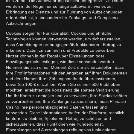
dies zutrifft. Die Aufbewahrung ist nicht unbegrenzt. Die Daten
werden in der Regel nur so lange aufbewahrt, wie es zur
Erbringung der Dienste und zur Führung von Aufzeichnungen
erforderlich ist, insbesondere für Zahlungs- und Compliance-
Aufzeichnungen.
Cookies sorgen für Funktionalität. Cookies und ähnliche
Technologien können verwendet werden, um sicherzustellen,
dass Anmeldungen ordnungsgemäß funktionieren, Betrug zu
erkennen, Daten zu sammeln und Produkte zu bewerben.
Nutzer können in der Regel über Einstellungen oder
Einwilligungstools festlegen, wie diese verwendet werden.
Nehmen Sie sich einen Moment Zeit, um sicherzustellen, dass
Ihre Profilinformationen mit den Angaben auf Ihren Dokumenten
und dem Namen Ihrer Zahlungsmethode übereinstimmen,
bevor Sie 100 € einzahlen. Wenn Sie schnell 500 € abheben
möchten, erleichtert die Konsistenz die spätere Verifizierung.
Um Ihr Konto zu erstellen und zu verwalten, Ihre Spielaktivitäten
zu verarbeiten und Ihre Zahlungen abzusichern, muss Pinnacle
Casino Ihre personenbezogenen Daten erfassen und
verwenden. Diese Informationen helfen der Plattform, rechtlich
konform zu bleiben, Spieler vor Betrug zu schützen und
sicherzustellen, dass Funktionen wie Kundendienst,
Einzahlungen und Auszahlungen reibungslos funktionieren.