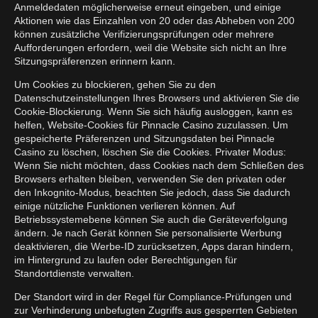
Anmeldedaten möglicherweise erneut eingeben, und einige
Aktionen wie das Einzahlen von 20 oder das Abheben von 200
können zusätzliche Verifizierungsprüfungen oder mehrere
Aufforderungen erfordern, weil die Website sich nicht an Ihre
Sitzungspräferenzen erinnern kann.
Um Cookies zu blockieren, gehen Sie zu den
Datenschutzeinstellungen Ihres Browsers und aktivieren Sie die
Cookie-Blockierung. Wenn Sie sich häufig ausloggen, kann es
helfen, Website-Cookies für Pinnacle Casino zuzulassen. Um
gespeicherte Präferenzen und Sitzungsdaten bei Pinnacle
Casino zu löschen, löschen Sie die Cookies. Privater Modus:
Wenn Sie nicht möchten, dass Cookies nach dem Schließen des
Browsers erhalten bleiben, verwenden Sie den privaten oder
den Inkognito-Modus, beachten Sie jedoch, dass Sie dadurch
einige nützliche Funktionen verlieren können. Auf
Betriebssystemebene können Sie auch die Geräteverfolgung
ändern. Je nach Gerät können Sie personalisierte Werbung
deaktivieren, die Werbe-ID zurücksetzen, Apps daran hindern,
im Hintergrund zu laufen oder Berechtigungen für
Standortdienste verwalten.
Der Standort wird in der Regel für Compliance-Prüfungen und
zur Verhinderung unbefugten Zugriffs aus gesperrten Gebieten