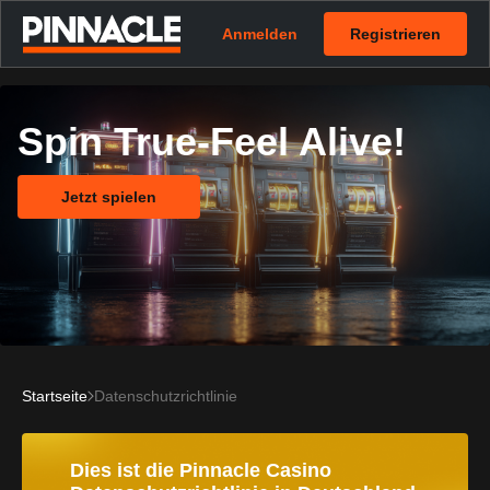
Anmelden
Registrieren
Spin True-Feel Alive!
Jetzt spielen
Startseite
Datenschutzrichtlinie
Dies ist die Pinnacle Casino