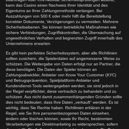
kann das Casino einen Nachweis Ihrer Identität und des
Eigentums an Ihrer Zahlungsmethode verlangen. Bei
Auszahlungen von 500 € oder mehr hilft die Bereitstellung
korrekter Dokumente, Verzögerungen zu vermeiden. Mehrere
Sicherheitsebenen. Sie können betriebliche Maßnahmen wie
sichere Verbindungen, Zugriffskontrollen, die Überwachung auf
ungewöhnliches Verhalten und begrenzten Zugriff innerhalb des
Unternehmens erwarten.
Es gibt kein perfektes Sicherheitssystem, aber alle Richtlinien
sollten zusichern, die Spielerdaten auf angemessene Weise zu
schützen. Die Weitergabe von Daten erfolgt nur an Partner, die
diese benötigen. Die Daten der Spieler können an
Zahlungsabwickler, Anbieter von Know Your Customer (KYC)
und Betrugsprävention, Spielplattform-Anbieter und
Kundendienst-Tools weitergegeben werden, sie sind jedoch in
der Regel verpflichtet, diese vertraulich zu behandeln und zu
schützen. Aus nicht damit zusammenhängenden Gründen sollte
dies nicht bedeuten, dass Ihre Daten „verkauft“ werden. Es ist
wichtig, dass Sie Rechte haben. Richtlinien erklären in der
Regel, wie Sie Ihre personenbezogenen Daten einsehen,
ändern oder löschen können, sowie Ihr Recht, bestimmten
Verarbeitungen wie Direktmarketing zu widersprechen, sofern