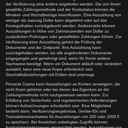
der Verifizierung eine andere angeboten werden. Die von Ihnen
gewählte Zahlungsmethode und der Kontostatus können die
Mindest- und Höchstbeträge beeinflussen. Eine Auszahlung von
weniger als zwanzig Dollar kann abgelehnt oder auf das
Kontoguthaben zurückgebucht werden. Andererseits können
Auszahlungen in Höhe von Zehntausenden von Dollar zu
zusätzlichen Prüfungen oder gestaffelten Zahlungen führen. Zur
Verifizierung einer Auszahlung gehört die Prüfung der
Dokumente und der Zeitpunkt. Ihre Auszahlung kann
zurückgehalten werden, bis alle angeforderten Dokumente
eingegangen und genehmigt sind, wenn Ihr Konto weitere
Nachweise benötigt. Wenn ein Dokument abläuft oder verändert
aussieht, kann eine neue Kopie erforderlich sein.
Geschäftsbeziehungen mit Dritten sind untersagt.
Pinnacle Casino kann Auszahlungen an Konten verweigern, die
nicht Ihnen gehören oder bei denen das Eigentum an der
Zahlungsmethode nicht nachgewiesen werden kann. Zur
Erfüllung von Sicherheits- und regulatorischen Anforderungen
können Aufzeichnungen erforderlich sein. Eine Möglichkeit
besteht darin, Verifizierungsergebnisse, Geräte-IDs und
Transaktionsnachweise für Auszahlungen von 200 oder 2000 €
zu speichern. Bei Anzeichen unbefugten Zugriffs können
Kontosicherheitssperren eingerichtet werden. Auszahlungen von