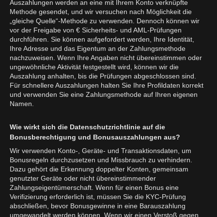
Auszahlungen werden an eine mit Ihrem Konto verknüpfte
Methode gesendet, und wir versuchen nach Möglichkeit die
„gleiche Quelle“-Methode zu verwenden. Dennoch können wir
vor der Freigabe von € Sicherheits- und AML-Prüfungen
durchführen. Sie können aufgefordert werden, Ihre Identität,
Ihre Adresse und das Eigentum an der Zahlungsmethode
nachzuweisen. Wenn Ihre Angaben nicht übereinstimmen oder
ungewöhnliche Aktivität festgestellt wird, können wir die
Auszahlung anhalten, bis die Prüfungen abgeschlossen sind.
Für schnellere Auszahlungen halten Sie Ihre Profildaten korrekt
und verwenden Sie eine Zahlungsmethode auf Ihren eigenen
Namen.
Wie wirkt sich die Datenschutzrichtlinie auf die
Bonusberechtigung und Bonusauszahlungen aus?
Wir verwenden Konto-, Geräte- und Transaktionsdaten, um
Bonusregeln durchzusetzen und Missbrauch zu verhindern.
Dazu gehört die Erkennung doppelter Konten, gemeinsam
genutzter Geräte oder nicht übereinstimmender
Zahlungseigentümerschaft. Wenn für einen Bonus eine
Verifizierung erforderlich ist, müssen Sie die KYC-Prüfung
abschließen, bevor Bonusgewinne in eine Barauszahlung
umgewandelt werden können. Wenn wir einen Verstoß gegen