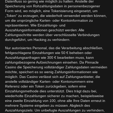
Datenfluss so gering wie möglich zu halten. Anstelle der
Speicherung von Rohzahlungsdaten in personenbezogener
Form wird, wo möglich, eine Tokenisierung eingesetzt, um
„Token“ zu erzeugen, die wiederholt verwendet werden können,
um die ursprüngliche Karten- oder Kontoinformation zu
repräsentieren. Wie Einzahlungs- und
Auszahlungsinformationen geschützt werden: Alle
Zahlungsschritte werden über verschlüsselte Verbindungen
durchgeführt, um Hacking zu verhindern.
Nur autorisiertes Personal, das die Verarbeitung abschließen,
fehlgeschlagene Einzahlungen wie 50 € beheben oder
Auszahlungsanfragen wie 300 € bearbeiten muss, kann
zahlungsbezogene Aufzeichnungen einsehen. Da Pinnacle
Casino die Speicherung vollständiger Zahlungsdaten vermeiden
möchte, speichert es so wenig Zahlungsinformationen wie
möglich. Das Casino verlässt sich auf Zahlungsanbieter, die
anstelle vollständiger Karten- oder Kontonummern eine
Referenz oder ein Token zurückgeben, sofern eine
Einzahlungsmethode dies unterstützt. Dies trägt dazu bei,
wiederholte Einzahlungen sicherer zu machen, beispielsweise
eine zweite Einzahlung von 100, ohne alle Ihre Daten erneut in
mehrere Systeme eingeben zu müssen. Abgleich des
Auszahlungsziels: Um unbefugte Auszahlungen zu verhindern,