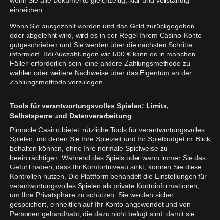
wenn Sie alle Dokumente gleichzeitig, klar und vollständig
einreichen.
Wenn Sie ausgezahlt werden und das Geld zurückgegeben
oder abgelehnt wird, wird es in der Regel Ihrem Casino-Konto
gutgeschrieben und Sie werden über die nächsten Schritte
informiert. Bei Auszahlungen wie 500 € kann es in manchen
Fällen erforderlich sein, eine andere Zahlungsmethode zu
wählen oder weitere Nachweise über das Eigentum an der
Zahlungsmethode vorzulegen.
Tools für verantwortungsvolles Spielen: Limits,
Selbstsperre und Datenverarbeitung
Pinnacle Casino bietet nützliche Tools für verantwortungsvolles
Spielen, mit denen Sie Ihre Spielzeit und Ihr Spielbudget im Blick
behalten können, ohne Ihre normale Spielweise zu
beeinträchtigen. Während des Spiels oder wann immer Sie das
Gefühl haben, dass Ihr Komfortniveau sinkt, können Sie diese
Kontrollen nutzen. Die Plattform behandelt die Einstellungen für
verantwortungsvolles Spielen als private Kontoinformationen,
um Ihre Privatsphäre zu schützen. Sie werden sicher
gespeichert, einheitlich auf Ihr Konto angewendet und von
Personen gehandhabt, die dazu nicht befugt sind, damit sie