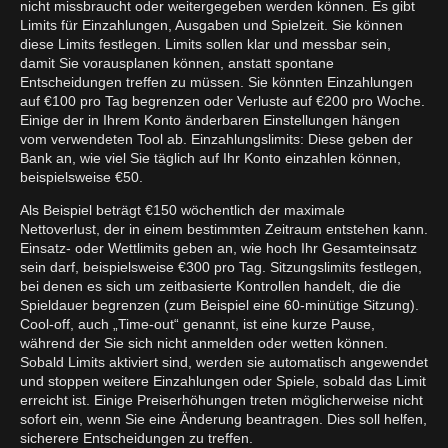
nicht missbraucht oder weitergegeben werden können. Es gibt
Limits für Einzahlungen, Ausgaben und Spielzeit. Sie können
diese Limits festlegen. Limits sollen klar und messbar sein,
damit Sie vorausplanen können, anstatt spontane
Entscheidungen treffen zu müssen. Sie könnten Einzahlungen
auf €100 pro Tag begrenzen oder Verluste auf €200 pro Woche.
Einige der in Ihrem Konto änderbaren Einstellungen hängen
vom verwendeten Tool ab. Einzahlungslimits: Diese geben der
Bank an, wie viel Sie täglich auf Ihr Konto einzahlen können,
beispielsweise €50.
Als Beispiel beträgt €150 wöchentlich der maximale
Nettoverlust, der in einem bestimmten Zeitraum entstehen kann.
Einsatz- oder Wettlimits geben an, wie hoch Ihr Gesamteinsatz
sein darf, beispielsweise €300 pro Tag. Sitzungslimits festlegen,
bei denen es sich um zeitbasierte Kontrollen handelt, die die
Spieldauer begrenzen (zum Beispiel eine 60-minütige Sitzung).
Cool-off, auch „Time-out“ genannt, ist eine kurze Pause,
während der Sie sich nicht anmelden oder wetten können.
Sobald Limits aktiviert sind, werden sie automatisch angewendet
und stoppen weitere Einzahlungen oder Spiele, sobald das Limit
erreicht ist. Einige Preiserhöhungen treten möglicherweise nicht
sofort ein, wenn Sie eine Änderung beantragen. Dies soll helfen,
sicherere Entscheidungen zu treffen.