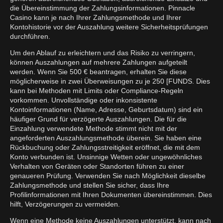
die Übereinstimmung der Zahlungsinformationen. Pinnacle
Casino kann je nach Ihrer Zahlungsmethode und Ihrer
Kontohistorie vor der Auszahlung weitere Sicherheitsprüfungen
durchführen.
Um den Ablauf zu erleichtern und das Risiko zu verringern,
können Auszahlungen auf mehrere Zahlungen aufgeteilt
werden. Wenn Sie 500 € beantragen, erhalten Sie diese
möglicherweise in zwei Überweisungen zu je 250 [FUNDS. Dies
kann bei Methoden mit Limits oder Compliance-Regeln
vorkommen. Unvollständige oder inkonsistente
Kontoinformationen (Name, Adresse, Geburtsdatum) sind ein
häufiger Grund für verzögerte Auszahlungen. Die für die
Einzahlung verwendete Methode stimmt nicht mit der
angeforderten Auszahlungsmethode überein. Sie haben eine
Rückbuchung oder Zahlungsstreitigkeit eröffnet, die mit dem
Konto verbunden ist. Unsinnige Wetten oder ungewöhnliches
Verhalten von Geräten oder Standorten führen zu einer
genaueren Prüfung. Verwenden Sie nach Möglichkeit dieselbe
Zahlungsmethode und stellen Sie sicher, dass Ihre
Profilinformationen mit Ihren Dokumenten übereinstimmen. Dies
hilft, Verzögerungen zu vermeiden.
Wenn eine Methode keine Auszahlungen unterstützt, kann nach