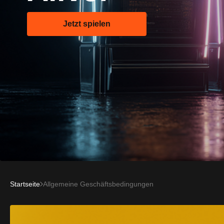
Jetzt spielen
Startseite
Allgemeine Geschäftsbedingungen