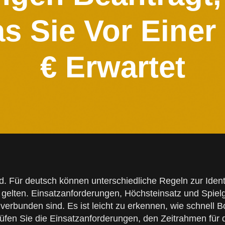
s Sie Vor Einer
€ Erwartet
d. Für deutsch können unterschiedliche Regeln zur Ident
g gelten. Einsatzanforderungen, Höchsteinsatz und Spie
verbunden sind. Es ist leicht zu erkennen, wie schnell
fen Sie die Einsatzanforderungen, den Zeitrahmen für 