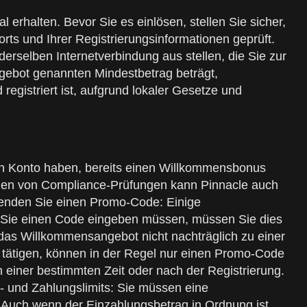
halten. Bevor Sie es einlösen, stellen Sie sicher,
orts und Ihrer Registrierungsinformationen geprüft.
erselben Internetverbindung aus stellen, die Sie zur
gebot genannten Mindestbetrag beträgt,
registriert ist, aufgrund lokaler Gesetze und
s ein Konto haben, bereits einen Willkommensbonus
ahmen von Compliance-Prüfungen kann Pinnacle auch
rwenden Sie einen Promo-Code: Einige
 Sie einen Code eingeben müssen, müssen Sie dies
 das Willkommensangebot nicht nachträglich zu einer
g tätigen, können in der Regel nur einen Promo-Code
einer bestimmten Zeit oder nach der Registrierung.
- und Zahlungslimits: Sie müssen eine
. Auch wenn der Einzahlungsbetrag in Ordnung ist