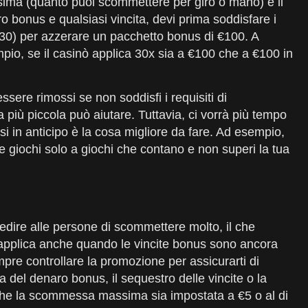
assima (quanto puoi scommettere per giro o mano) e il
ro bonus e qualsiasi vincita, devi prima soddisfare i
x 30) per azzerare un pacchetto bonus di €100. A
pio, se il casinò applica 30x sia a €100 che a €100 in
sere rimossi se non soddisfi i requisiti di
 più piccola può aiutare. Tuttavia, ci vorrà più tempo
i in anticipo è la cosa migliore da fare. Ad esempio,
giochi solo a giochi che contano e non superi la tua
edire alle persone di scommettere molto, il che
si applica anche quando le vincite bonus sono ancora
mpre controllare la promozione per assicurarti di
del denaro bonus, il sequestro delle vincite o la
o che la scommessa massima sia impostata a €5 o al di