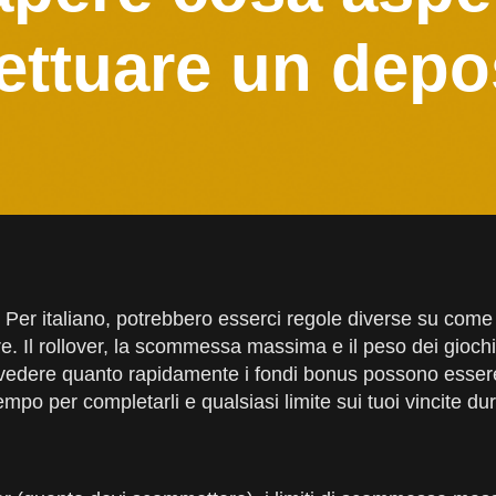
fettuare un depo
ei. Per italiano, potrebbero esserci regole diverse su come
. Il rollover, la scommessa massima e il peso dei giochi 
edere quanto rapidamente i fondi bonus possono essere c
i tempo per completarli e qualsiasi limite sui tuoi vincite du