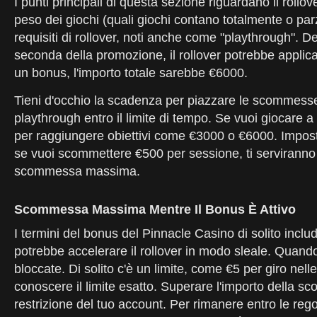
I punti principali di questa sezione riguardano il rol
peso dei giochi (quali giochi contano totalmente o parz
requisiti di rollover, noti anche come "playthrough".
seconda della promozione, il rollover potrebbe applica
un bonus, l'importo totale sarebbe €6000.
Tieni d'occhio la scadenza per piazzare le scommesse. 
playthrough entro il limite di tempo. Se vuoi giocare a
per raggiungere obiettivi come €3000 o €6000. Impostar
se vuoi scommettere €500 per sessione, ti serviranno
scommessa massima.
Scommessa Massima Mentre Il Bonus È Attivo
I termini del bonus del Pinnacle Casino di solito inc
potrebbe accelerare il rollover in modo sleale. Quando
bloccate. Di solito c'è un limite, come €5 per giro nel
conoscere il limite esatto. Superare l'importo della 
restrizione del tuo account. Per rimanere entro le re