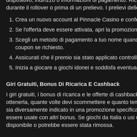
dispositivo, indirizzo o informazioni di pagamento. Ric
durante il rollover o prima di un prelievo. I prelievi d
Crea un nuovo account al Pinnacle Casino e confer
Se l'offerta deve essere attivata, apri la promozion
Scegli un metodo di pagamento a tuo nome quando v
coupon se richiesto.
Assicurati che il premio sia stato applicato control
Inizia a giocare a giochi idonei e soddisfa eventual
Giri Gratuiti, Bonus Di Ricarica E Cashback
I giri gratuiti, i bonus di ricarica e le offerte di cas
ottenerla, quante volte devi scommettere e quanto temp
sia diversamente indicato in una promozione specifica,
essere usate con altri bonus. Se giochi da Italia o u
disponibile o potrebbe essere stata rimossa.