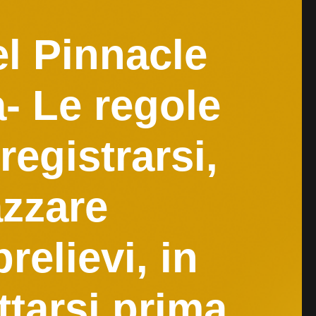
el Pinnacle
a- Le regole
egistrarsi,
azzare
elievi, in
tarsi prima