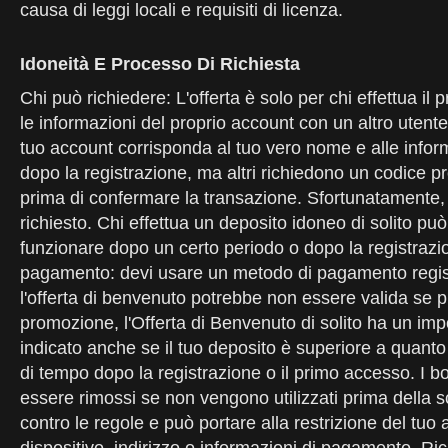
causa di leggi locali e requisiti di licenza.
Idoneità E Processo Di Richiesta
Chi può richiedere: L'offerta è solo per chi effettua 
le informazioni del proprio account con un altro utente
tuo account corrisponda al tuo vero nome e alle info
dopo la registrazione, ma altri richiedono un codice 
prima di confermare la transazione. Sfortunatamente, 
richiesto. Chi effettua un deposito idoneo di solito p
funzionare dopo un certo periodo o dopo la registrazion
pagamento: devi usare un metodo di pagamento registra
l'offerta di benvenuto potrebbe non essere valida se 
promozione, l'Offerta di Benvenuto di solito ha un im
indicato anche se il tuo deposito è superiore a quanto 
di tempo dopo la registrazione o il primo accesso. I b
essere rimossi se non vengono utilizzati prima della 
contro le regole e può portare alla restrizione del tu