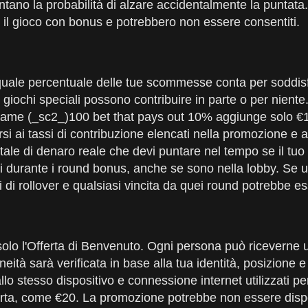
tano la probabilità di alzare accidentalmente la puntata.
 il gioco con bonus e potrebbero non essere consentiti.
uale percentuale delle tue scommesse conta per soddisfare
cuni giochi speciali possono contribuire in parte o per ni
same (_sc2_)100 bet that pays out 10% aggiunge solo €1
rsi ai tassi di contribuzione elencati nella promozione e al
o totale di denaro reale che devi puntare nel tempo se il t
 durante i round bonus, anche se sono nella lobby. Se usi
 di rollover e qualsiasi vincita da quei round potrebbe e
solo l'Offerta di Benvenuto. Ogni persona può riceverne un
eità sarà verificata in base alla tua identità, posizione 
llo stesso dispositivo e connessione internet utilizzati per 
erta, come €20. La promozione potrebbe non essere disponib