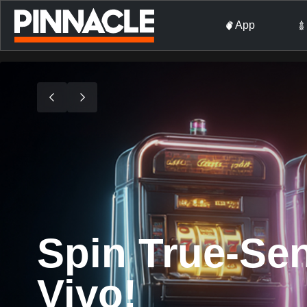
App
Spin True-Sen
Vivo!