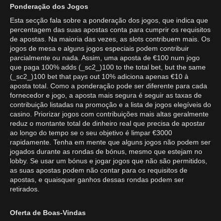
Ponderação dos Jogos
Esta secção fala sobre a ponderação dos jogos, que indica que
percentagem das suas apostas conta para cumprir os requisitos
de apostas. Na maioria das vezes, as slots contribuem mais. Os
jogos de mesa e alguns jogos especiais podem contribuir
parcialmente ou nada. Assim, uma aposta de €100 num jogo
que paga 100% adds (_sc2_)100 to the total bet, but the same
(_sc2_)100 bet that pays out 10% adiciona apenas €10 à
aposta total. Como a ponderação pode ser diferente para cada
fornecedor e jogo, a aposta mais segura é seguir as taxas de
contribuição listadas na promoção e a lista de jogos elegíveis do
casino. Priorizar jogos com contribuições mais altas geralmente
reduz o montante total de dinheiro real que precisa de apostar
ao longo do tempo se o seu objetivo é limpar €3000
rapidamente. Tenha em mente que alguns jogos não podem ser
jogados durante as rondas de bónus, mesmo que estejam no
lobby. Se usar um bónus e jogar jogos que não são permitidos,
as suas apostas podem não contar para os requisitos de
apostas, e quaisquer ganhos dessas rondas podem ser
retirados.
Oferta de Boas-Vindas