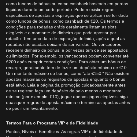
como fundos de bónus ou como cashback baseado em perdas
líquidas durante um certo período. Podem existir regras
específicas de apostas e expiração que se aplicam se for dado
como fundos de bónus, como cashback de €20. Os termos e
condições para rodadas grátis geralmente listam as slots
elegíveis e o montante de dinheiro que pode apostar por
rotação. Tem uma data de expiração definida, após a qual as
rodadas não usadas deixam de ser válidas. Os vencedores
recebem dinheiro de bónus, e por vezes têm de ser apostados
ou limitados. Por exemplo, os vencedores podem converter até
€200 após cumprir certas condições. Para obter um bónus de
recarga, geralmente tem de fazer um depósito mínimo de €10.
Um montante máximo do bónus, como "até €150." Não existem
apostas máximas ou requisitos de apostas enquanto o bónus
está ativo. Leia a página da promoção cuidadosamente antes
de se registar, faça um depósito de pelo menos o montante
mínimo (por exemplo, €10), jogue apenas jogos elegíveis, siga
quaisquer regras de aposta máxima e termine as apostas antes
de pedir um levantamento.
Termos Para o Programa VIP e de Fidelidade
Pontos, Níveis e Benefícios: As regras VIP e de fidelidade do