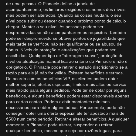
de uma pessoa. O Pinnacle define a janela de
acompanhamento, os limiares exigidos e os nomes dos níveis,
mas podem ser alterados. Quando as coisas mudam, o seu
nível pode subir ou descer quando o próximo ponto de cálculo
chegar. Manter o seu nível. As pessoas podem ser
despromovidas se não acompanharem os requisitos. Também
pode ser despromovido se obteve pontos de jogabilidade que
mais tarde se verificou não ser qualificante ou se abusou de
bónus. Níveis de proteção e atualizações que podem ser
escolhidas. Qualquer tipo de "aterragem suave", proteção de
nível ou atualização manual fica ao critério do Pinnacle e não é
obrigatório. O Pinnacle pode retirar o estado discricionário se a
razão para ele já não for válida. Existem benefícios e termos.
De acordo com os benefícios VIP, os clientes podem obter
melhor suporte, ofertas especiais, limites mais altos ou serviço
mais rápido para alguns pedidos. Pode ter de optar por alguns
benefícios, e alguns benefícios podem estar disponíveis apenas
para certas contas. Podem existir montantes mínimos
necessários para obter alguns bónus. Por exemplo, pode não
conseguir obter uma oferta especial até ter apostado mais de
€500 num certo período. Retirar e alterar benefícios. A qualquer
momento, o Pinnacle pode alterar, suspender ou retirar
qualquer benefício, mesmo que seja por razões legais, para