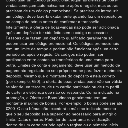
Como usar um código promocional: Algumas ofertas de boas-
vindas começam automaticamente após o registo, mas outras
precisam de um código promocional. Se precisar de introduzir
um código, deve fazê-lo exatamente quando faz um depósito ou
no campo de bónus antes de confirmar a transação.
Infelizmente, a oferta de boas-vindas não pode ser adicionada
após um depósito ter sido feito sem o código necessário.
Pessoas que fazem um depósito qualificado geralmente só
podem usar um código promocional. Os códigos promocionais
têm um limite de tempo e podem não funcionar após um certo
período ou após o registo. Os códigos não podem ser
partilhados entre contas ou transferidos de uma conta para
outra. Limites de conta e pagamento: deve usar um método de
pagamento registado no seu próprio nome para fazer o primeiro
depósito. Mesmo que o montante do depósito esteja correto
(por exemplo, €50), a oferta de boas-vindas pode não ser válida
se vier de um terceiro, de um cartão partilhado ou de um perfil
de carteira eletrónica que não corresponda. Como indicado na
promoção, a Oferta de Boas-Vindas geralmente tem um
montante máximo de bónus. Por exemplo, o bónus pode ser até
€200. O seu bónus não excederá o máximo indicado mesmo
que o seu depósito seja superior ao necessário para atingir o
limite. Datas e horas: Pode ter de fazer uma reivindicação
dentro de um certo período após o registo ou o primeiro início