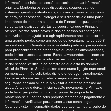
informações de início de sessão do casino sem as informações
originais. Mantenha os seus dispositivos seguros usando
sistemas operativos atualizados, software antivírus e bloqueios
de ecrã, se necessário. Proteger o seu dispositivo é uma parte
importante de manter a sua conta do Pinnacle segura. Lembre-
se de ativar quaisquer alertas de segurança que o Pinnacle
oferece. Alertas sobre novos inícios de sessão ou alterações
sensíveis podem ajudá-lo a agir rapidamente antes de ocorrer
uma grande perda, como um pedido de levantamento de 500 €
não autorizado. Quando o sistema deteta padrões que apontam
para preenchimento de credenciais ou ataques automatizados,
pode limitar o acesso à conta. Estas salvaguardas destinam-se
a manter o seu dinheiro e informações privadas seguros. Ao
iniciar sessão, certifique-se sempre de que está no domínio
oficial do Pinnacle. Se não quiser clicar numa ligação num email
ou mensagem não solicitada, digite o endereço manualmente.
Fornecer informações corretas e seguir os passos de
segurança pedidos ajudá-lo-á a voltar a entrar se precisar de
ajuda. Antes de o deixar iniciar sessão novamente, o Pinnacle
pode fazer perguntas ou procurar prova de propriedade.
Mantenha-se a usar os seus próprios métodos de pagamento e
informações verificadas para manter a sua conta segura.
Quando existem incompatibilidades que apontam para roubo de