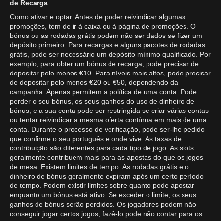
de Recarga
Como ativar e optar. Antes de poder reivindicar algumas
promoções, tem de ir à caixa ou à página de promoções. O
bónus ou as rodadas grátis podem não ser dados se fizer um
depósito primeiro. Para recargas e alguns pacotes de rodadas
grátis, pode ser necessário um depósito mínimo qualificado. Por
exemplo, para obter um bónus de recarga, pode precisar de
depositar pelo menos €10. Para níveis mais altos, pode precisar
de depositar pelo menos €20 ou €50, dependendo da
campanha. Apenas permitem a política de uma conta. Pode
perder o seu bónus, os seus ganhos do uso de dinheiro de
bónus, e a sua conta pode ser restringida se criar várias contas
ou tentar reivindicar a mesma oferta contínua em mais de uma
conta. Durante o processo de verificação, pode ser-lhe pedido
que confirme o seu português e onde vive. As taxas de
contribuição são diferentes para cada tipo de jogo. As slots
geralmente contribuem mais para as apostas do que os jogos
de mesa. Existem limites de tempo. As rodadas grátis e o
dinheiro de bónus geralmente expiram após um certo período
de tempo. Podem existir limites sobre quanto pode apostar
enquanto um bónus está ativo. Se exceder o limite, os seus
ganhos de bónus serão perdidos. Os jogadores podem não
conseguir jogar certos jogos; fazê-lo pode não contar para os