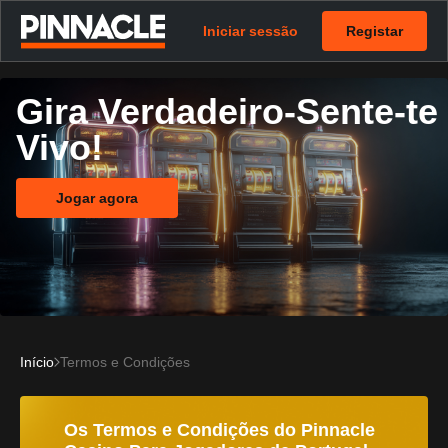
Iniciar sessão
Registar
Gira Verdadeiro-Sente-te
Vivo!
Jogar agora
Início
Termos e Condições
Os Termos e Condições do Pinnacle