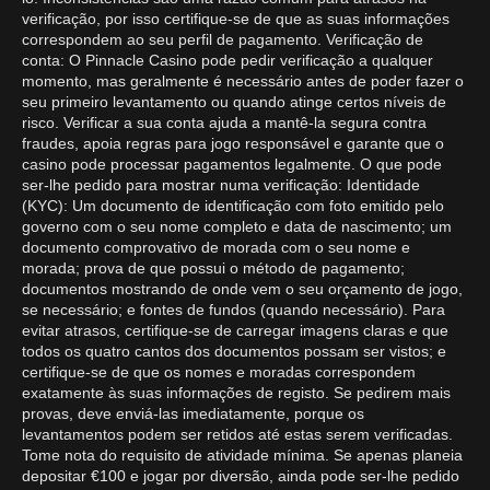
verificação, por isso certifique-se de que as suas informações
correspondem ao seu perfil de pagamento. Verificação de
conta: O Pinnacle Casino pode pedir verificação a qualquer
momento, mas geralmente é necessário antes de poder fazer o
seu primeiro levantamento ou quando atinge certos níveis de
risco. Verificar a sua conta ajuda a mantê-la segura contra
fraudes, apoia regras para jogo responsável e garante que o
casino pode processar pagamentos legalmente. O que pode
ser-lhe pedido para mostrar numa verificação: Identidade
(KYC): Um documento de identificação com foto emitido pelo
governo com o seu nome completo e data de nascimento; um
documento comprovativo de morada com o seu nome e
morada; prova de que possui o método de pagamento;
documentos mostrando de onde vem o seu orçamento de jogo,
se necessário; e fontes de fundos (quando necessário). Para
evitar atrasos, certifique-se de carregar imagens claras e que
todos os quatro cantos dos documentos possam ser vistos; e
certifique-se de que os nomes e moradas correspondem
exatamente às suas informações de registo. Se pedirem mais
provas, deve enviá-las imediatamente, porque os
levantamentos podem ser retidos até estas serem verificadas.
Tome nota do requisito de atividade mínima. Se apenas planeia
depositar €100 e jogar por diversão, ainda pode ser-lhe pedido