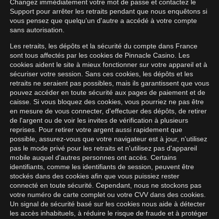
Changez immédiatement votre mot de passe et contactez le
Support pour arrêter les retraits pendant que nous enquêtons si
vous pensez que quelqu'un d'autre a accédé à votre compte
sans autorisation.
Les retraits, les dépôts et la sécurité du compte dans France
sont tous affectés par les cookies de Pinnacle Casino. Les
cookies aident le site à mieux fonctionner sur votre appareil et à
sécuriser votre session. Sans ces cookies, les dépôts et les
retraits ne seraient pas possibles, mais ils garantissent que vous
pouvez accéder en toute sécurité aux pages de paiement et de
caisse. Si vous bloquez des cookies, vous pourriez ne pas être
en mesure de vous connecter, d'effectuer des dépôts, de retirer
de l'argent ou de voir les invites de vérification à plusieurs
reprises. Pour retirer votre argent aussi rapidement que
possible, assurez-vous que votre navigateur est à jour, n'utilisez
pas le mode privé pour les retraits et n'utilisez pas d'appareil
mobile auquel d'autres personnes ont accès. Certains
identifiants, comme les identifiants de session, peuvent être
stockés dans des cookies afin que vous puissiez rester
connecté en toute sécurité. Cependant, nous ne stockons pas
votre numéro de carte complet ou votre CVV dans des cookies.
Un signal de sécurité basé sur les cookies nous aide à détecter
les accès inhabituels, à réduire le risque de fraude et à protéger