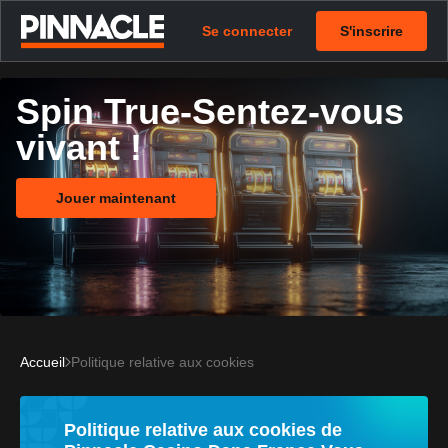
Se connecter
S'inscrire
Spin True-Sentez-vous
vivant !
Jouer maintenant
Accueil
Politique relative aux cookies
Politique relative aux cookies de