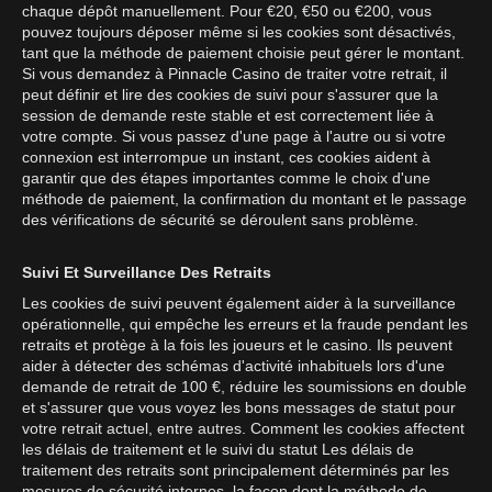
chaque dépôt manuellement. Pour €20, €50 ou €200, vous
pouvez toujours déposer même si les cookies sont désactivés,
tant que la méthode de paiement choisie peut gérer le montant.
Si vous demandez à Pinnacle Casino de traiter votre retrait, il
peut définir et lire des cookies de suivi pour s'assurer que la
session de demande reste stable et est correctement liée à
votre compte. Si vous passez d'une page à l'autre ou si votre
connexion est interrompue un instant, ces cookies aident à
garantir que des étapes importantes comme le choix d'une
méthode de paiement, la confirmation du montant et le passage
des vérifications de sécurité se déroulent sans problème.
Suivi Et Surveillance Des Retraits
Les cookies de suivi peuvent également aider à la surveillance
opérationnelle, qui empêche les erreurs et la fraude pendant les
retraits et protège à la fois les joueurs et le casino. Ils peuvent
aider à détecter des schémas d'activité inhabituels lors d'une
demande de retrait de 100 €, réduire les soumissions en double
et s'assurer que vous voyez les bons messages de statut pour
votre retrait actuel, entre autres. Comment les cookies affectent
les délais de traitement et le suivi du statut Les délais de
traitement des retraits sont principalement déterminés par les
mesures de sécurité internes, la façon dont la méthode de