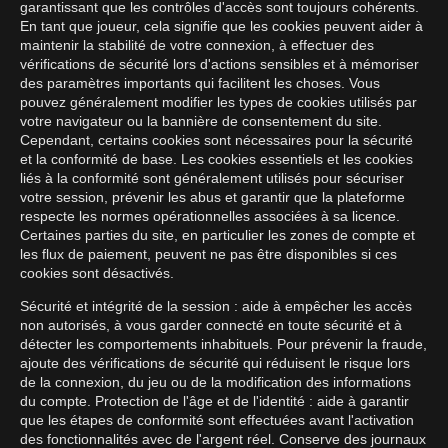
garantissant que les contrôles d'accès sont toujours cohérents.
En tant que joueur, cela signifie que les cookies peuvent aider à
maintenir la stabilité de votre connexion, à effectuer des
vérifications de sécurité lors d'actions sensibles et à mémoriser
des paramètres importants qui facilitent les choses. Vous
pouvez généralement modifier les types de cookies utilisés par
votre navigateur ou la bannière de consentement du site.
Cependant, certains cookies sont nécessaires pour la sécurité
et la conformité de base. Les cookies essentiels et les cookies
liés à la conformité sont généralement utilisés pour sécuriser
votre session, prévenir les abus et garantir que la plateforme
respecte les normes opérationnelles associées à sa licence.
Certaines parties du site, en particulier les zones de compte et
les flux de paiement, peuvent ne pas être disponibles si ces
cookies sont désactivés.
Sécurité et intégrité de la session : aide à empêcher les accès
non autorisés, à vous garder connecté en toute sécurité et à
détecter les comportements inhabituels. Pour prévenir la fraude,
ajoute des vérifications de sécurité qui réduisent le risque lors
de la connexion, du jeu ou de la modification des informations
du compte. Protection de l'âge et de l'identité : aide à garantir
que les étapes de conformité sont effectuées avant l'activation
des fonctionnalités avec de l'argent réel. Conserve des journaux