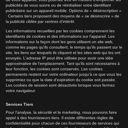
publicités de vous suivre ou de réinitialiser votre identifiant
publicitaire sur un appareil mobile. Options de « désinscription »
: Certains tiers proposent des moyens de « se désinscrire » de
la publicité ciblée par centres d'intérêt.
Les informations recueillies par les cookies comprennent les
identifiants de cookies et des informations sur l'appareil. Les
informations sur la façon dont les gens utilisent un site web,
comme les pages qu'ils consultent, le temps qu'ils passent sur le
site, les liens sur lesquels ils cliquent et les sites web qui les ont
envoyés. L'adresse IP peut être utilisée pour avoir une idée
approximative de l'emplacement. Tant qu'ils sont nécessaires à
leur fonction, les cookies sont conservés. Les cookies
permanents restent sur votre ordinateur jusqu'à ce que vous les
supprimiez ou que la date d'expiration du cookie soit passée.
Les cookies de session sont désactivés lorsque vous fermez
votre navigateur.
Services Tiers
Pour l'analyse, la sécurité et le marketing, nous pouvons faire
appel à des fournisseurs tiers. Il existe différentes règles de
confidentialité pour chacun de ces fournisseurs de services qui