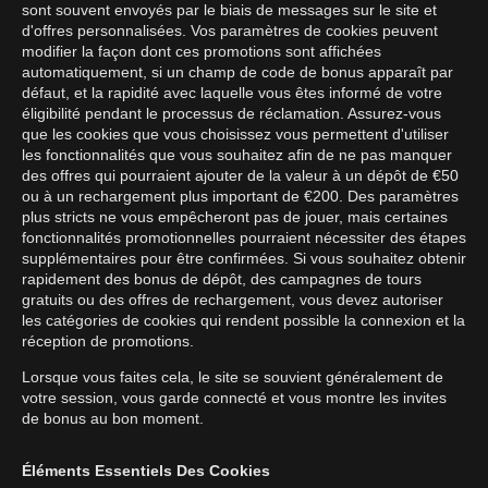
sont souvent envoyés par le biais de messages sur le site et
d'offres personnalisées. Vos paramètres de cookies peuvent
modifier la façon dont ces promotions sont affichées
automatiquement, si un champ de code de bonus apparaît par
défaut, et la rapidité avec laquelle vous êtes informé de votre
éligibilité pendant le processus de réclamation. Assurez-vous
que les cookies que vous choisissez vous permettent d'utiliser
les fonctionnalités que vous souhaitez afin de ne pas manquer
des offres qui pourraient ajouter de la valeur à un dépôt de €50
ou à un rechargement plus important de €200. Des paramètres
plus stricts ne vous empêcheront pas de jouer, mais certaines
fonctionnalités promotionnelles pourraient nécessiter des étapes
supplémentaires pour être confirmées. Si vous souhaitez obtenir
rapidement des bonus de dépôt, des campagnes de tours
gratuits ou des offres de rechargement, vous devez autoriser
les catégories de cookies qui rendent possible la connexion et la
réception de promotions.
Lorsque vous faites cela, le site se souvient généralement de
votre session, vous garde connecté et vous montre les invites
de bonus au bon moment.
Éléments Essentiels Des Cookies