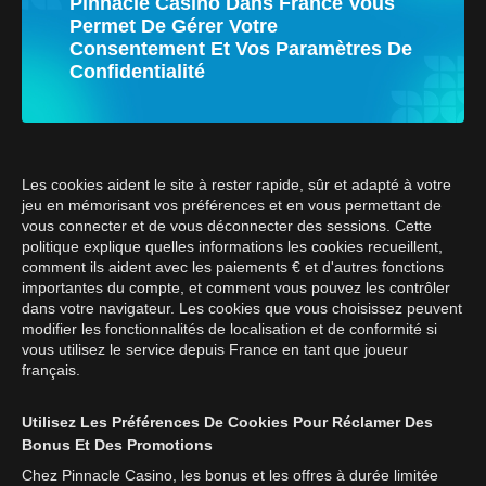
Pinnacle Casino Dans France Vous
Permet De Gérer Votre
Consentement Et Vos Paramètres De
Confidentialité
Les cookies aident le site à rester rapide, sûr et adapté à votre
jeu en mémorisant vos préférences et en vous permettant de
vous connecter et de vous déconnecter des sessions. Cette
politique explique quelles informations les cookies recueillent,
comment ils aident avec les paiements € et d'autres fonctions
importantes du compte, et comment vous pouvez les contrôler
dans votre navigateur. Les cookies que vous choisissez peuvent
modifier les fonctionnalités de localisation et de conformité si
vous utilisez le service depuis France en tant que joueur
français.
Utilisez Les Préférences De Cookies Pour Réclamer Des
Bonus Et Des Promotions
Chez Pinnacle Casino, les bonus et les offres à durée limitée