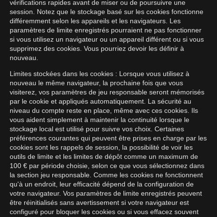
vérifications rapides avant de miser ou de poursuivre une
session. Notez que le stockage basé sur les cookies fonctionne
différemment selon les appareils et les navigateurs. Les
paramètres de limite enregistrés pourraient ne pas fonctionner
si vous utilisez un navigateur ou un appareil différent ou si vous
supprimez des cookies. Vous pourriez devoir les définir à
nouveau.
Limites stockées dans les cookies : Lorsque vous utilisez à
nouveau le même navigateur, la prochaine fois que vous
visiterez, vos paramètres de jeu responsable seront mémorisés
par le cookie et appliqués automatiquement. La sécurité au
niveau du compte reste en place, même avec ces cookies. Ils
vous aident simplement à maintenir la continuité lorsque le
stockage local est utilisé pour suivre vos choix. Certaines
préférences courantes qui peuvent être prises en charge par les
cookies sont les rappels de session, la possibilité de voir les
outils de limite et les limites de dépôt comme un maximum de
100 € par période choisie, selon ce que vous sélectionnez dans
la section jeu responsable. Comme les cookies ne fonctionnent
qu'à un endroit, leur efficacité dépend de la configuration de
votre navigateur. Vos paramètres de limite enregistrés peuvent
être réinitialisés sans avertissement si votre navigateur est
configuré pour bloquer les cookies ou si vous effacez souvent