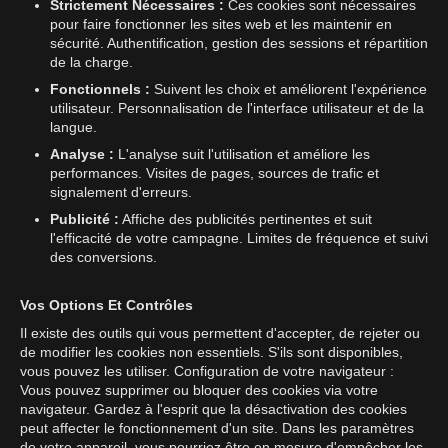
Strictement Nécessaires :
Ces cookies sont nécessaires
pour faire fonctionner les sites web et les maintenir en
sécurité. Authentification, gestion des sessions et répartition
de la charge.
Fonctionnels :
Suivent les choix et améliorent l'expérience
utilisateur. Personnalisation de l'interface utilisateur et de la
langue.
Analyse :
L'analyse suit l'utilisation et améliore les
performances. Visites de pages, sources de trafic et
signalement d'erreurs.
Publicité :
Affiche des publicités pertinentes et suit
l'efficacité de votre campagne. Limites de fréquence et suivi
des conversions.
Vos Options Et Contrôles
Il existe des outils qui vous permettent d'accepter, de rejeter ou
de modifier les cookies non essentiels. S'ils sont disponibles,
vous pouvez les utiliser. Configuration de votre navigateur :
Vous pouvez supprimer ou bloquer des cookies via votre
navigateur. Gardez à l'esprit que la désactivation des cookies
peut affecter le fonctionnement d'un site. Dans les paramètres
de votre appareil, vous pourriez être en mesure d'empêcher les